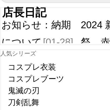
店長日記
お知らせ：納期
2024
について
[01-28]
祭 
人気シリーズ
ール
中国旧正月の影
コスプレ衣装
[01-19
響で2024年2月5
コスプレブーツ
鬼滅の刃
日から工場生産
本日
刀剣乱舞 