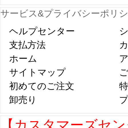
が一時停止いた
KOS
サービス&プライバシーポリ
します。 2月5日
プレ衣装
ヘルプセンター
シ
以後のご注文
新春
支払方法
ホーム
ア
は、2月25日から
字半
サイトマップ 
コスプレ制作、
第二
初めてのご注文
特
卸売り 
プ
発送予定となり
たしま
ます。 ...
[more]
ル期間
【カスタマーズセン