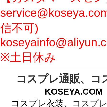
service@koseya.c
まで 
信不可) 
ズ : 
koseyainfo@aliyun.
う...
[m
※土日休み 
コスプレ通販、コ
KOSEYA.C
コスプレ衣装
、コスプレ