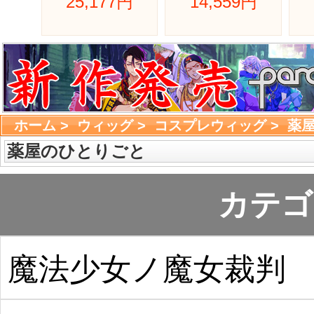
25,177円 
14,559円 
ホーム
> 
ウィッグ
> 
コスプレウィッグ
> 
薬
薬屋のひとりごと
カテゴ
魔法少女ノ魔女裁判