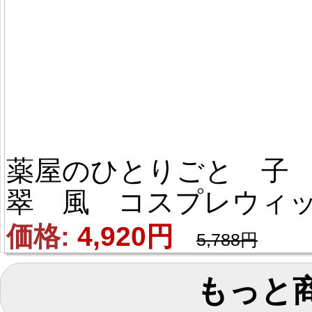
薬屋のひとりごと 子
翠 風 コスプレウィ
グ 
価格: 
4,920円
5,788円
もっと