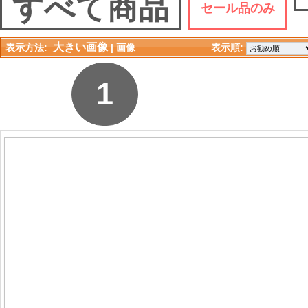
すべて商品
セール品のみ
大きい画像
表示方法:
| 
画像
表示順: 
1