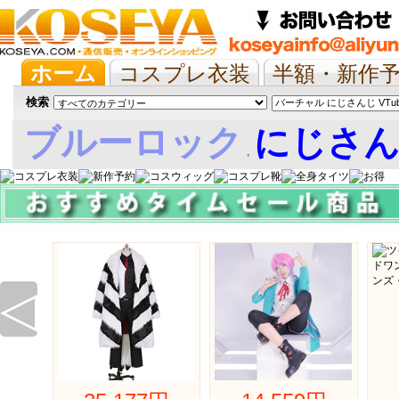
ホーム
コスプレ衣装
半額・新作
抱き枕/布団/シーツ
ツイステ
ウマ
検索
ブルーロック
にじさ
,
娘
◁