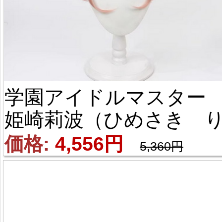
学園アイドルマスター
姫崎莉波（ひめさき 
なみ）風 コスプレウィ
価格: 
4,556円
5,360円
グ