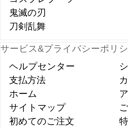
鬼滅の刃
日から工場生産
本日
刀剣乱舞 
が一時停止いた
KOS
サービス&プライバシーポリ
します。 2月5日
プレ衣装
ヘルプセンター
シ
以後のご注文
新春
支払方法
ホーム
ア
は、2月25日から
字半
サイトマップ 
コスプレ制作、
第二
初めてのご注文
特