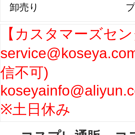
卸売り 
プ
発送予定となり
たしま
ます。 ...
[more]
ル期間
【カスタマーズセン
service@koseya.c
まで 
信不可) 
ズ : 
koseyainfo@aliyun.
う...
[m
※土日休み 