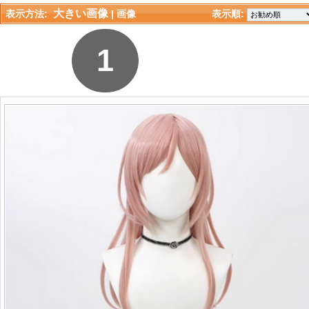
大きい画像
表示方法:
| 
画像
表示順: 
1