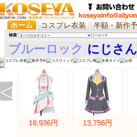
ホーム
コスプレ衣装
半額・新作
抱き枕/布団/シーツ
ツイステ
ウマ
検索
ブルーロック
にじさ
,
娘
◁
16,936円 
13,756円 