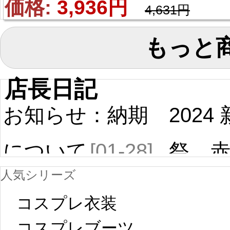
ず）‌風 コスプレウィ
価格: 
3,936円
4,631円
グ
もっと
店長日記
お知らせ：納期
2024
について
[01-28]
祭 
人気シリーズ
ール
中国旧正月の影
コスプレ衣装
[01-19
響で2024年2月5
コスプレブーツ