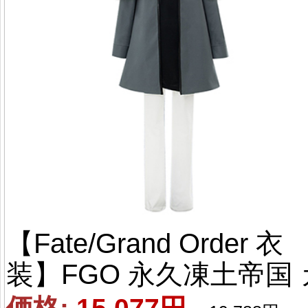
【Fate/Grand Order 衣
装】FGO 永久凍土帝国 
ドック・ゼムルプス 風 