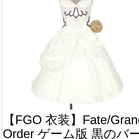
【FGO 衣装】Fate/Grand
Order ゲーム版 黒のバ