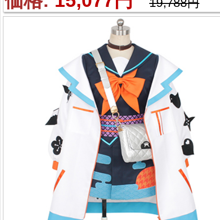
価格: 
15,077円
19,788円
スプレ衣装