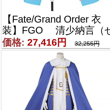
【Fate/Grand Order 衣
装】FGO 清少納言（
いしょうなごん） 風 
価格: 
27,416円
32,255円
スプレ衣装