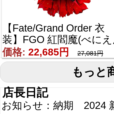
【Fate/Grand Order 衣
装】FGO 紅閻魔(べに
ま) 第三再臨 風 コスプ
価格: 
22,685円
27,081円
衣装
もっと
店長日記
お知らせ：納期
2024