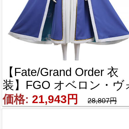
【Fate/Grand Order 衣
装】FGO オベロン・ヴ
ーティガーン コスプレ
価格: 
21,943円
28,807円
装