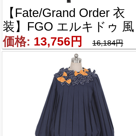
【Fate/Grand Order 衣
装】FGO エルキドゥ 風 
コスプレ衣装
価格: 
13,756円
16,184円