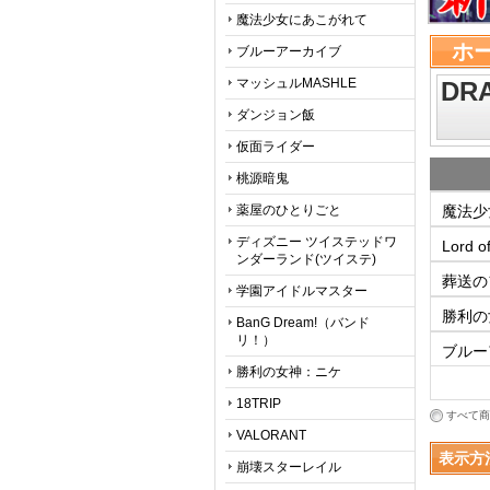
魔法少女にあこがれて
ホ
ブルーアーカイブ
マッシュルMASHLE
DRA
ダンジョン飯
仮面ライダー
桃源暗鬼
薬屋のひとりごと
魔法少
ディズニー ツイステッドワ
Lord o
ンダーランド(ツイステ)
葬送の
学園アイドルマスター
勝利の女
BanG Dream!（バンド
リ！）
ブルー
勝利の女神：ニケ
18TRIP
すべて商
VALORANT
表示方
崩壊スターレイル