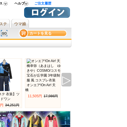
 
ヘルプ 
ご注文履歴
ステ
ウマ娘
カートを見る
▷
オンエア!On Air! 天
橋
ステ 衣装】ツ
ヒプノシスマイク 飴
ツイステ 衣装
11,505円 
17,986円
ッドワン
村乱数（あめ
テッドワ
2円 
34,251円
14,559円 
17,986円
17,763円 
20,