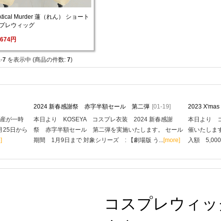
tical Murder 蓮（れん） ショート 
スプレウィッグ
,674円
1
-
7
を表示中 (商品の件数: 
7
)
2024 新春感謝祭 赤字半額セール 第二弾
[01-19]
2023 X'
生産が一時
本日より KOSEYA コスプレ衣装 2024 新春感謝
本日より コ
月25日から
祭 赤字半額セール 第二弾を実施いたします。 セール
催いたします
]
期間 1月9日まで 対象シリーズ : 【劇場版 う...
[more]
入額 5,00
コスプレウィッ