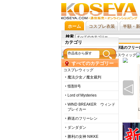
ホーム
コスプレ衣装
半額・
検索
カテゴリ
ブルーロック
,
にじさんじ
,
葬送のフリー
すべてのカテゴリー
ウィッグ
コスプレウィッグ
魔法少女ノ魔女裁判
◁
怪獣8号
Lord of Mysteries
WIND BREAKER ウィンド
ブレイカー
葬送のフリーレン
ダンダダン
勝利の女神 NIKKE