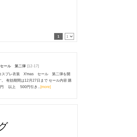
1
mas セール 第二弾
[12-17]
スプレ衣装 X'mas セール 第二弾を開
。 有効期間は12月27日まで セール内容 購
0円 以上 500円引き...
[more]
グ