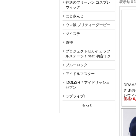
表示結果
1
葬送のフリーレン コスプレ
ウィッグ
にじさんじ
ウマ娘 プリティーダービー
ツイステ
原神
プロジェクトセカイ カラフ
ルステージ！ feat. 初音ミク
ブルーロック
アイドルマスター
IDOLiSH 7 アイドリッシュ
DRAMA
セブン
き あお
レウィ
ラブライブ!
価格: 
6
もっと