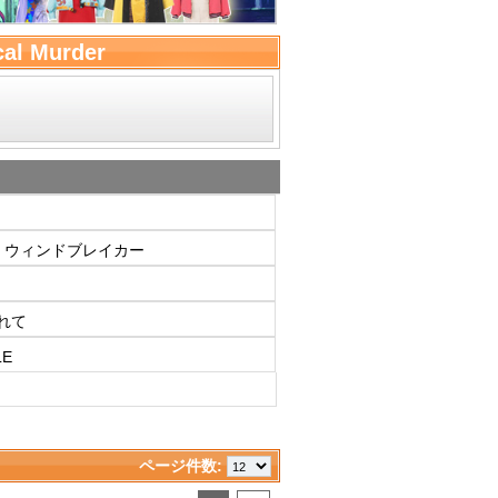
al Murder
ER ウィンドブレイカー
れて
E
ページ件数: 