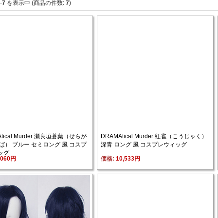
-
7
を表示中 (商品の件数: 
7
)
tical Murder 瀬良垣蒼葉（せらが
DRAMAtical Murder 紅雀（こうじゃく） 
ば） ブルー セミロング 風 コスプ
深青 ロング 風 コスプレウィッグ
ッグ
,060円
価格: 
10,533円