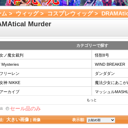
ーム
> 
ウィッグ
> 
コスプレウィッグ
> 
DRAMAtic
MAtical Murder
カテゴリーで探す
女ノ魔女裁判
怪獣8号
f Mysteries
WIND BREAK
フリーレン
ダンダダン
神 NIKKE
魔法少女にあこが
アーカイブ
マッシュルMASHL
もっと
セール品のみ
品
大きい画像
法:
| 
画像
表示順: 