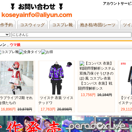
アカウントサービス
新作予約
コスウィッグ
コスプレ靴
抱き枕/布団/シーツ
ツイ
レン
,
ウマ娘
【コンパス 衣装】戦
闘摂理解析シス
13,756円 
16,184円
ラブライブ! 2期 それ
ツイステ 衣装 ツイス
【ツイ
は僕たちの
テッドワ
イステ
16,896円 
19,878円
17,763円 
20,898円
29,11