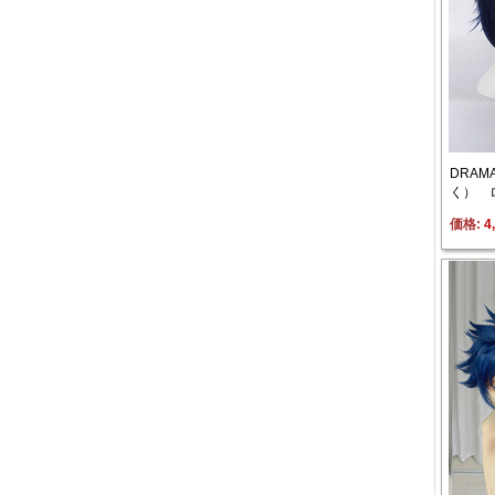
DRAMA
く） 
価格: 
4