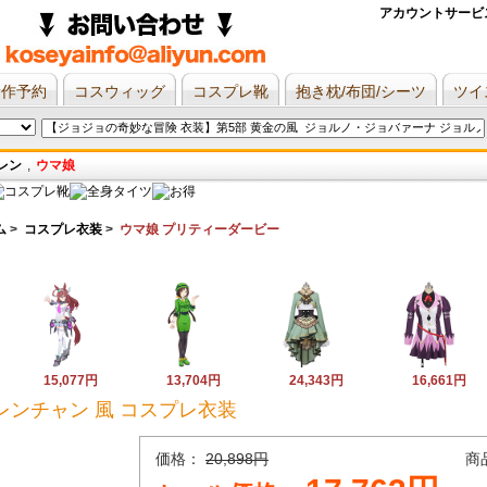
アカウントサービ
新作予約
コスウィッグ
コスプレ靴
抱き枕/布団/シーツ
ツイ
レン
,
ウマ娘
ム
>
コスプレ衣装
>
ウマ娘 プリティーダービー
15,077円
13,704円
24,343円
16,661円
レンチャン 風 コスプレ衣装
価格：
20,898円
商