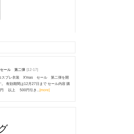
mas セール 第二弾
[12-17]
スプレ衣装 X'mas セール 第二弾を開
。 有効期間は12月27日まで セール内容 購
0円 以上 500円引き...
[more]
グ