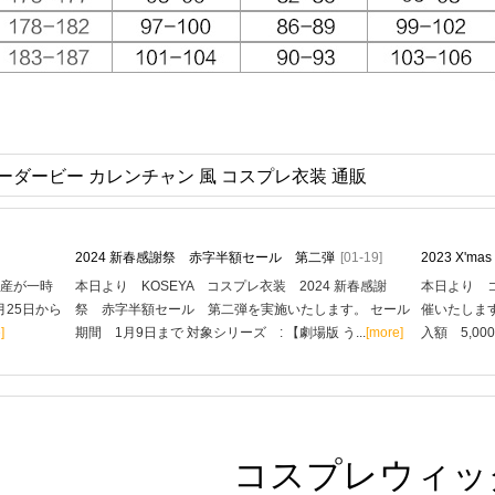
ーダービー カレンチャン 風 コスプレ衣装 通販
2024 新春感謝祭 赤字半額セール 第二弾
[01-19]
2023 X'
生産が一時
本日より KOSEYA コスプレ衣装 2024 新春感謝
本日より コ
月25日から
祭 赤字半額セール 第二弾を実施いたします。 セール
催いたします
]
期間 1月9日まで 対象シリーズ : 【劇場版 う...
[more]
入額 5,00
コスプレウィッ