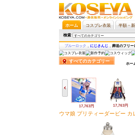
ホーム
コスプレ衣装
半額・
検索
ブルーロック
,
にじさんじ
,
葬送のフリー
すべてのカテゴリー
ホー
17,763円
17,763円
ウマ娘 プリティーダービー カ