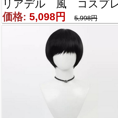
リアデル 風 コスプ
ウィッグ
価格: 
5,098円
5,998円