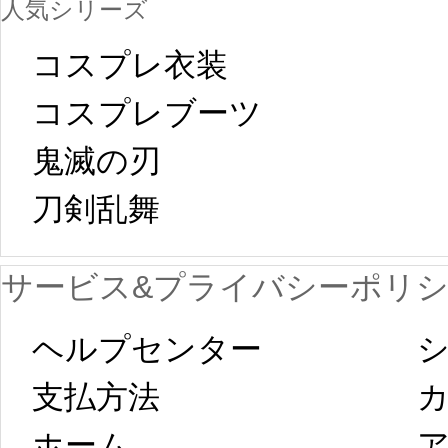
人気シリーズ
ール
中国旧正月の影
コスプレ衣装
[01-19
響で2024年2月5
コスプレブーツ
鬼滅の刃
日から工場生産
本日
刀剣乱舞 
が一時停止いた
KOS
サービス&プライバシーポリ
します。 2月5日
プレ衣装
ヘルプセンター
シ
以後のご注文
新春
支払方法
ホーム
ア