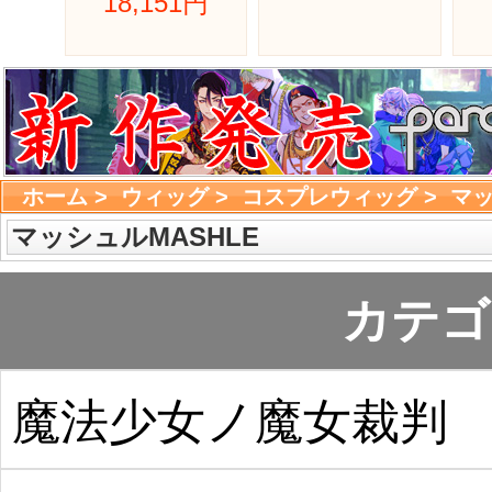
18,151円 
ホーム
> 
ウィッグ
> 
コスプレウィッグ
> 
マッ
マッシュルMASHLE
カテゴ
魔法少女ノ魔女裁判