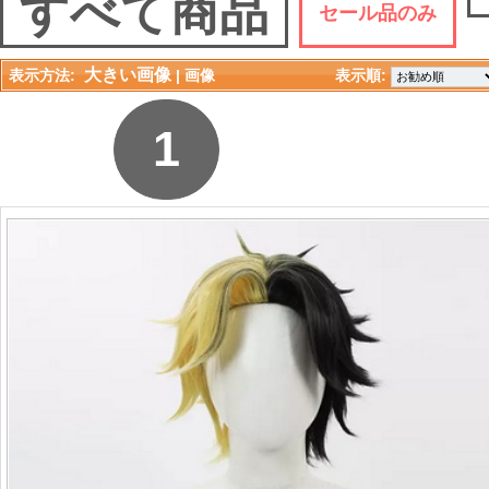
すべて商品
セール品のみ
大きい画像
表示方法:
| 
画像
表示順: 
1