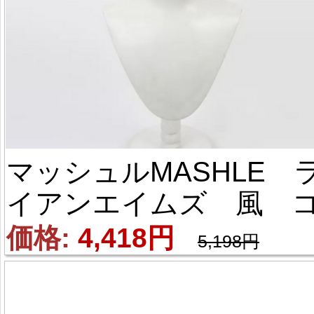
マッシュルMASHLE 
イアンエイムズ 風 
スプレウィッグ
価格: 
4,418円
5,198円