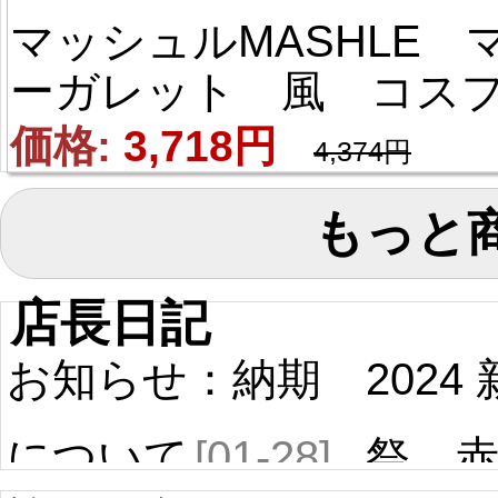
マッシュルMASHLE 
ーガレット 風 コス
レウィッグ
価格: 
3,718円
4,374円
もっと
店長日記
お知らせ：納期
2024
について
[01-28]
祭 