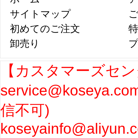
は、2月25日から
字半
サイトマップ 
コスプレ制作、
第二
初めてのご注文
特
卸売り 
プ
発送予定となり
たしま
ます。 ...
[more]
ル期間
【カスタマーズセン
service@koseya.c
まで 
信不可) 
ズ : 
koseyainfo@aliyun.
う...
[m