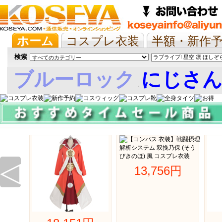
ホーム
コスプレ衣装
半額・新作
抱き枕/布団/シーツ
ツイステ
ウマ
検索
ブルーロック
にじさ
,
娘
◁
13,756円 