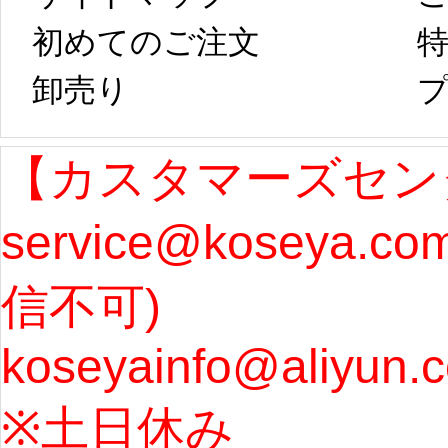
コスプレ制作、
第二
初めてのご注文
特
卸売り 
プ
発送予定となり
たしま
ます。 ...
[more]
ル期間
【カスタマーズセン
service@koseya.c
まで 
信不可) 
ズ : 
koseyainfo@aliyun.
う...
[m
※土日休み 