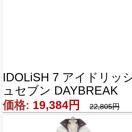
IDOLiSH 7 アイドリッ
ュセブン DAYBREAK 
INTERLUDE 九条天（く
価格: 
19,384円
22,805円
じょう てん） 風 コス
レ衣装