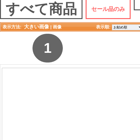
すべて商品
セール品のみ
大きい画像
表示方法:
| 
画像
表示順: 
1