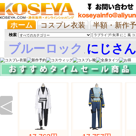
ホーム
コスプレ衣装
半額・新作
抱き枕/布団/シーツ
ツイステ
ウマ
検索
ブルーロック
にじさ
,
娘
◁