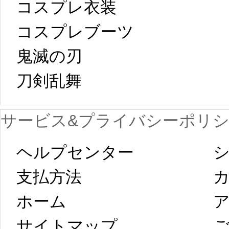
コスプレ衣装
[01-19
響で2024年2月5
コスプレブーツ
鬼滅の刃
日から工場生産
本日
刀剣乱舞 
が一時停止いた
KOS
サービス&プライバシーポリ
します。 2月5日
プレ衣装
ヘルプセンター
シ
以後のご注文
新春
支払方法
ホーム
ア
は、2月25日から
字半
サイトマップ 