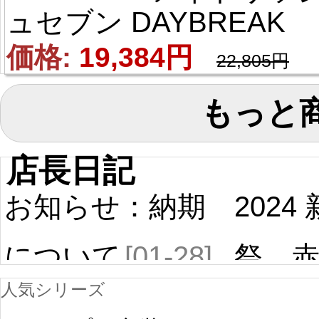
ュセブン DAYBREAK 
INTERLUDE 十龍之介
価格: 
19,384円
22,805円
（つなし りゅうのすけ）
もっと
風 コスプレ衣装
店長日記
お知らせ：納期
2024
について
[01-28]
祭 
人気シリーズ
ール
中国旧正月の影