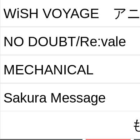
WiSH VOYAGE ア
メ
NO DOUBT/Re:vale
MECHANICAL 
LULLABY
Sakura Message