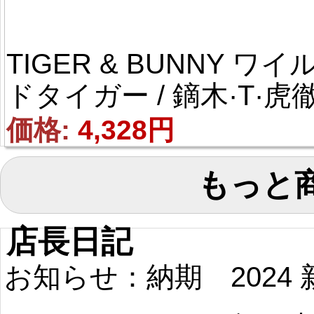
TIGER & BUNNY ワイ
ドタイガー / 鏑木·T·虎
（かぶらぎ·T·こてつ） 
価格: 
4,328円
ラック 耐熱新素材 ショ
もっと
ト 逆立 風 コスプレウ
ッグ
店長日記
お知らせ：納期
2024