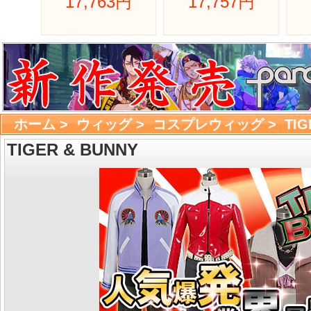
17,763円 
17,757円 
ホーム
> 
ウィッグ
> 
コスプレウィッグ
> 
TIG
TIGER & BUNNY