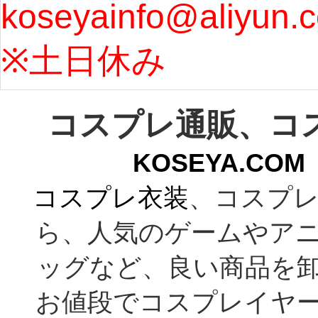
koseyainfo@aliyun.
う...
[m
※土日休み 
コスプレ通販、コ
KOSEYA.C
コスプレ衣装
、コスプレ
ら、人気のゲームやア
ッグなど、良い商品を
お値段でコスプレイヤ