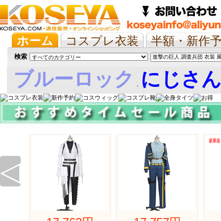
ホーム
コスプレ衣装
半額・新作
抱き枕/布団/シーツ
ツイステ
ウマ
検索
ブルーロック
にじさ
,
娘
◁