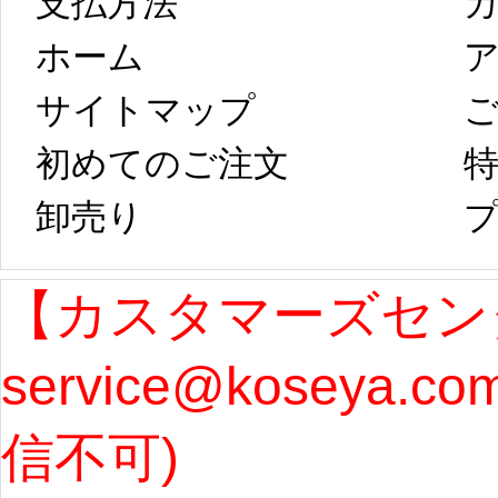
支払方法
ホーム
ア
は、2月25日から
字半
サイトマップ 
コスプレ制作、
第二
初めてのご注文
特
卸売り 
プ
発送予定となり
たしま
ます。 ...
[more]
ル期間
【カスタマーズセン
service@koseya.c
まで 
信不可) 
ズ : 