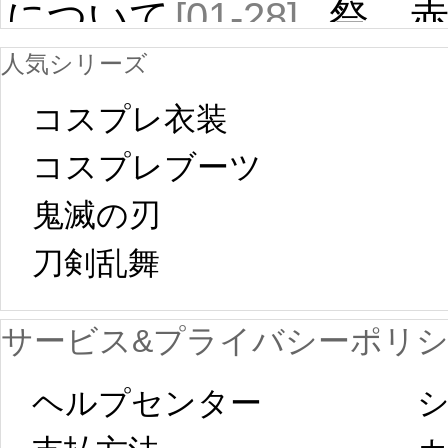
について
[01-28]
祭 
人気シリーズ
ール
中国旧正月の影
コスプレ衣装
[01-19
響で2024年2月5
コスプレブーツ
鬼滅の刃
日から工場生産
本日
刀剣乱舞 
が一時停止いた
KOS
サービス&プライバシーポリ
します。 2月5日
プレ衣装
ヘルプセンター
シ
以後のご注文
新春