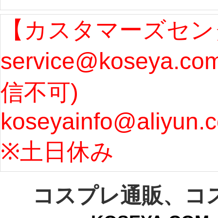
ます。 ...
[more]
ル期間
【カスタマーズセン
service@koseya.c
まで 
信不可) 
ズ : 
koseyainfo@aliyun.
う...
[m
※土日休み 
コスプレ通販、コ