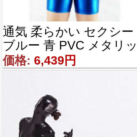
通気 柔らかい セクシー 
ブルー 青 PVC メタリ
ク 袖なし 顔出し 半パー
価格: 
6,439円
ツ 水着 全身タイツ