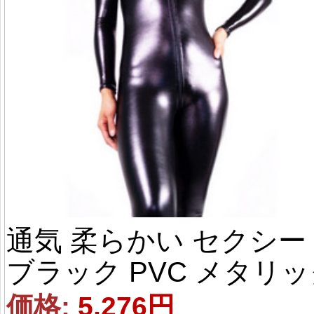
通気 柔らかい セクシー 
ブラック PVC メタリッ
顔出し ファスナー付き 
価格: 
5,276円