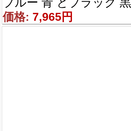
ブルー 青 とブラック 黒
メタリック 顔出し 全身
価格: 
7,965円
イツ