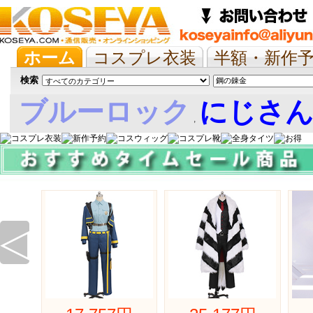
ホーム
コスプレ衣装
半額・新作
抱き枕/布団/シーツ
ツイステ
ウマ
検索
ブルーロック
にじさ
,
娘
◁