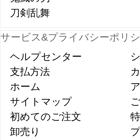
日から工場生産
本日
刀剣乱舞 
が一時停止いた
KOS
サービス&プライバシーポリ
します。 2月5日
プレ衣装
ヘルプセンター
シ
以後のご注文
新春
支払方法
ホーム
ア
は、2月25日から
字半
サイトマップ 
コスプレ制作、
第二
初めてのご注文
特
卸売り 
プ
発送予定となり
たしま