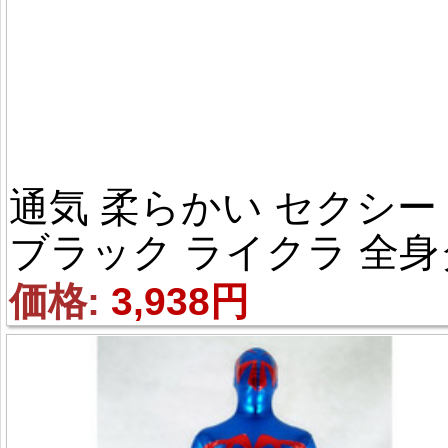
通気 柔らかい セクシー 
ブラック ライクラ 全身
イツ
価格: 
3,938円