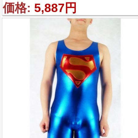
タリック 戦闘員 全身タ
価格: 
5,887円
ツ