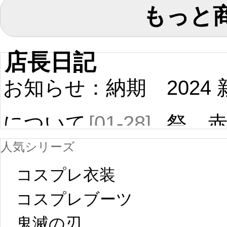
もっと
店長日記
お知らせ：納期
2024
について
[01-28]
祭 
人気シリーズ
ール
中国旧正月の影
コスプレ衣装
[01-19
響で2024年2月5
コスプレブーツ
鬼滅の刃