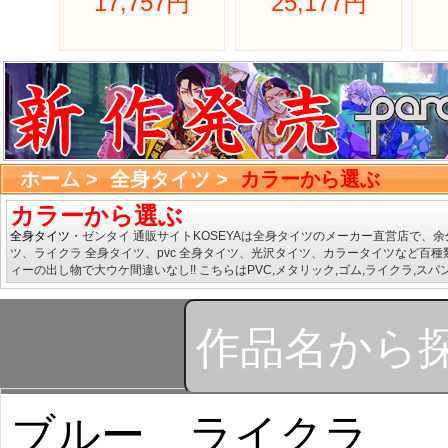
17,757円 
25,177円 
ホーム
> 
全身タイツ
> 
カラーから選ぶ
カラーから選ぶ
全身タイツ
・ゼンタイ 通販サイトKOSEYAは全身タイツのメーカー直営店で
ツ、ライクラ 全身タイツ、pvc 全身タイツ、光沢タイツ、カラータイツなど
ィーの出し物で大ウケ間違いなし!! こちらはPVC,メタリック,ゴム,ライクラ,ス
ブルー ライクラ