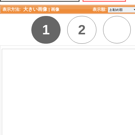
大きい画像
表示方法:
| 
画像
表示順: 
1
2