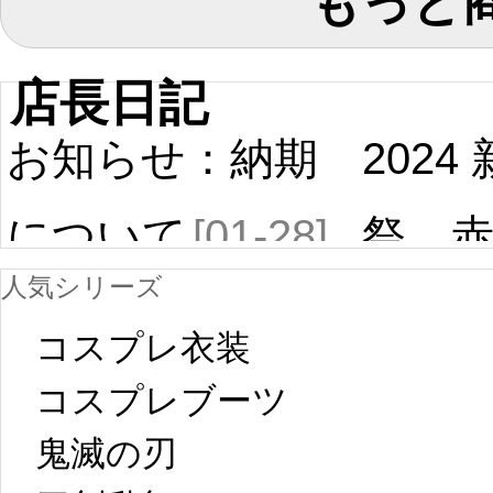
もっと
ス ウェディングドレス
店長日記
お知らせ：納期
2024
について
[01-28]
祭 
人気シリーズ
ール
中国旧正月の影
コスプレ衣装
[01-19
響で2024年2月5
コスプレブーツ
鬼滅の刃
日から工場生産
本日