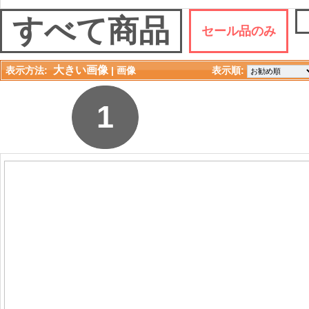
すべて商品
セール品のみ
大きい画像
表示方法:
| 
画像
表示順: 
1