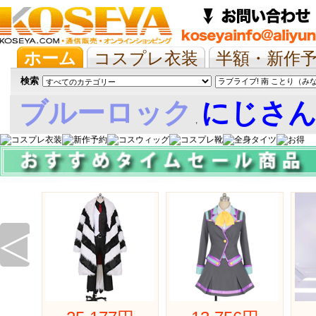
ホーム
コスプレ衣装
半額・新作
抱き枕/布団/シーツ
ツイステ
ウマ
検索
ブルーロック
にじさ
,
娘
◁