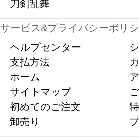
刀剣乱舞 
が一時停止いた
KOS
サービス&プライバシーポリ
します。 2月5日
プレ衣装
ヘルプセンター
シ
以後のご注文
新春
支払方法
ホーム
ア
は、2月25日から
字半
サイトマップ 
コスプレ制作、
第二
初めてのご注文
特
卸売り 
プ
発送予定となり
たしま