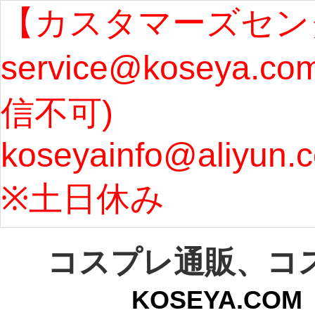
ます。 ...
[more]
ル期間
【カスタマーズセン
service@koseya.c
まで 
信不可) 
ズ : 
koseyainfo@aliyun.
う...
[m
※土日休み 
コスプレ通販、コ
KOSEYA.C