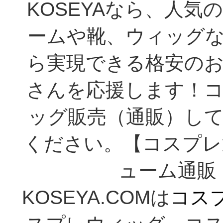
KOSEYAなら、人
ームや靴、ウィッグ
ら実現できる格安の
さんを応援します！
ッグ販売（通販）し
ください。【コスプレ
ューム通販 K
KOSEYA.COMは
コス