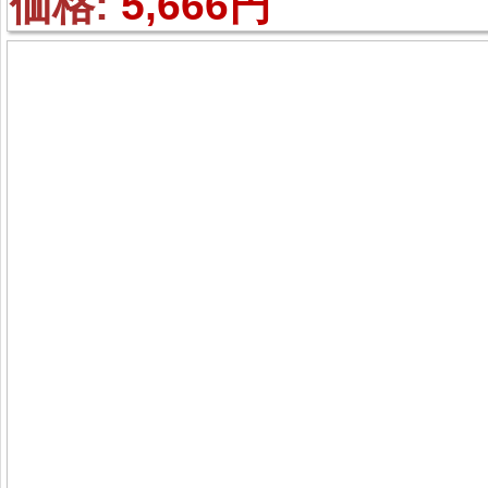
価格: 
5,666円