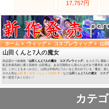
17,757円 
ホーム
> 
ウィッグ
> 
コスプレウィッグ
> 
山
山田くんと7人の魔女
高品質かつ低価格『
山田くんと7人の魔女 コスプレウィッグ
』をコスプレ通販
私立朱雀高校に通う高校生･山田竜は、ある日階段から落ちたはずみで優等生･白
[1]。このことをきっかけに、山田は学校内に7人いると言われている「魔女」探
その人気な
山田 竜
・
白石 うらら
・
小田切 寧々
など
山田くんと7人の魔女 コスプ
非一度見てみください！
カテゴ