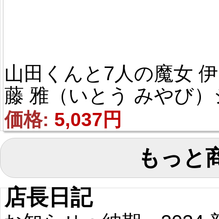
山田くんと7人の魔女 伊
藤 雅（いとう みやび）
ョット 風 コスプレウ
価格: 
5,037円
ッグ
もっと
店長日記