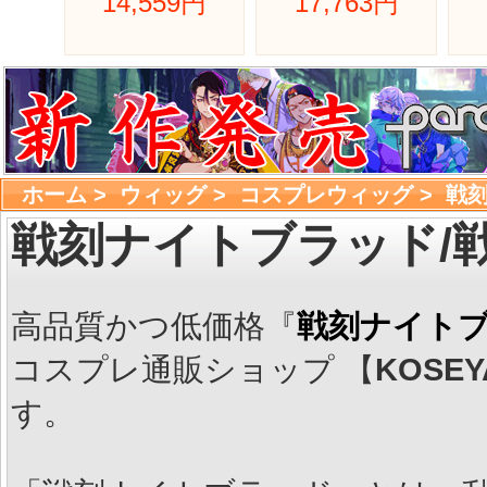
14,559円 
17,763円 
ホーム
> 
ウィッグ
> 
コスプレウィッグ
> 
戦刻
戦刻ナイトブラッド/
高品質かつ低価格『
戦刻ナイトブ
コスプレ通販ショップ 【
KOSEY
す。