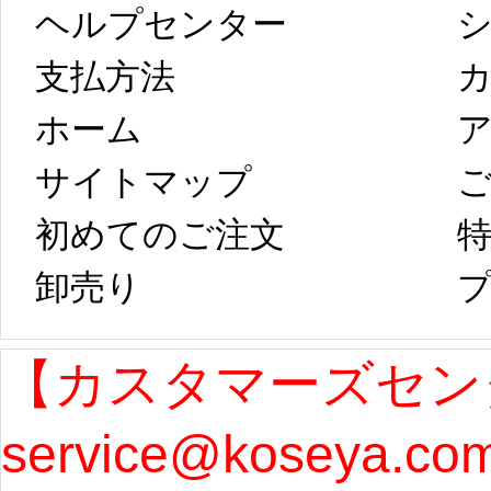
ヘルプセンター
シ
以後のご注文
新春
支払方法
ホーム
ア
は、2月25日から
字半
サイトマップ 
コスプレ制作、
第二
初めてのご注文
特
卸売り 
プ
発送予定となり
たしま
ます。 ...
[more]
ル期間
【カスタマーズセン
service@koseya.c
まで 