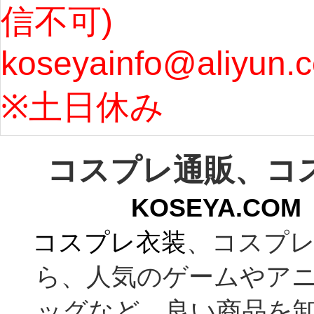
信不可) 
ズ : 
koseyainfo@aliyun.
う...
[m
※土日休み 
コスプレ通販、コ
KOSEYA.C
コスプレ衣装
、コスプレ
ら、人気のゲームやア
ッグなど、良い商品を