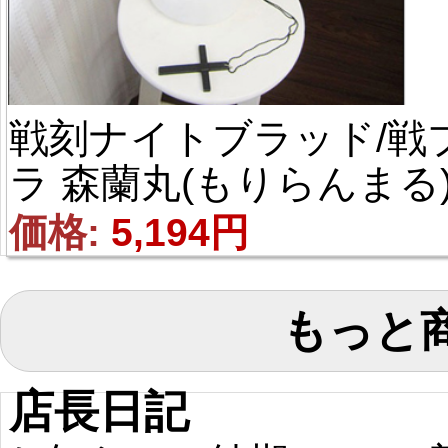
戦刻ナイトブラッド/戦
ラ 森蘭丸(もりらんまる)
風 コスプレウィッグ
価格: 
5,194円
もっと
店長日記