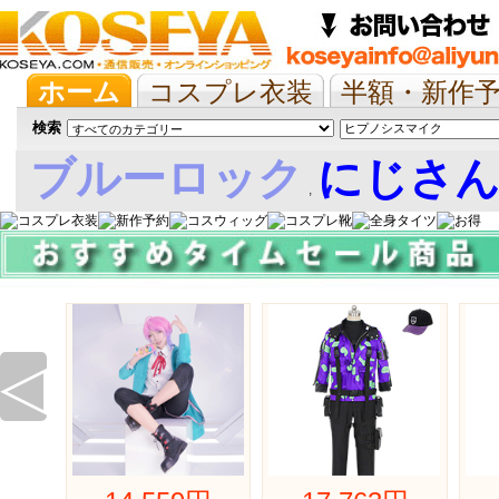
ホーム
コスプレ衣装
半額・新作
抱き枕/布団/シーツ
ツイステ
ウマ
検索
ブルーロック
にじさ
,
娘
◁