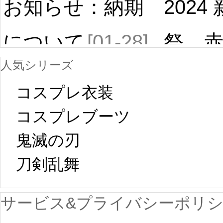
お知らせ：納期
2024
について
[01-28]
祭 
人気シリーズ
ール
中国旧正月の影
コスプレ衣装
[01-19
響で2024年2月5
コスプレブーツ
鬼滅の刃
日から工場生産
本日
刀剣乱舞 
が一時停止いた
KOS
サービス&プライバシーポリ
します。 2月5日
プレ衣装