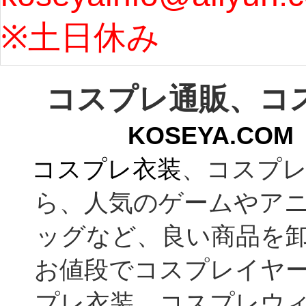
う...
[m
※土日休み 
コスプレ通販、コ
KOSEYA.C
コスプレ衣装
、コスプレ
ら、人気のゲームやア
ッグなど、良い商品を
お値段でコスプレイヤ
プレ衣装、コスプレウ