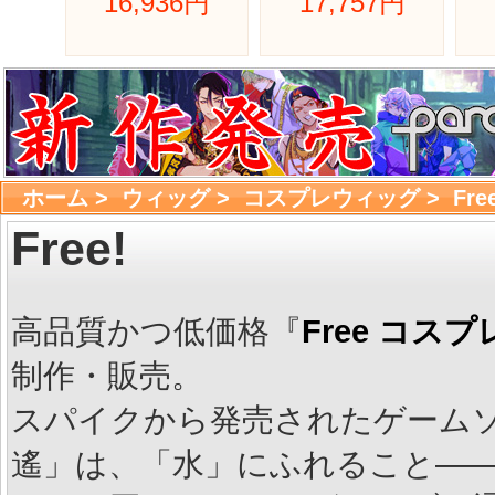
16,936円 
17,757円 
ホーム
> 
ウィッグ
> 
コスプレウィッグ
> 
Fre
Free!
高品質かつ低価格『
Free コス
制作・販売。
スパイクから発売されたゲームソフ
遙」は、「水」にふれること―