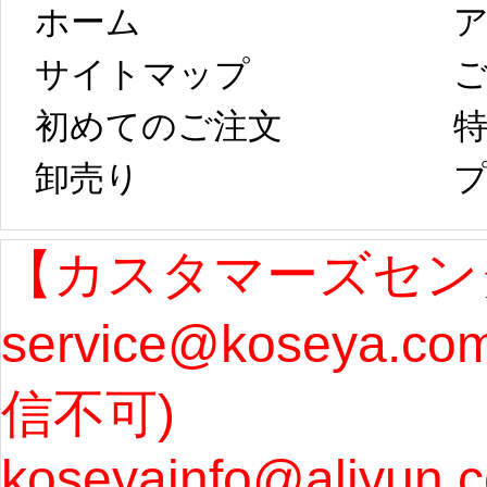
ホーム
ア
は、2月25日から
字半
サイトマップ 
コスプレ制作、
第二
初めてのご注文
特
卸売り 
プ
発送予定となり
たしま
ます。 ...
[more]
ル期間
【カスタマーズセン
service@koseya.c
まで 
信不可) 
ズ : 
koseyainfo@aliyun.