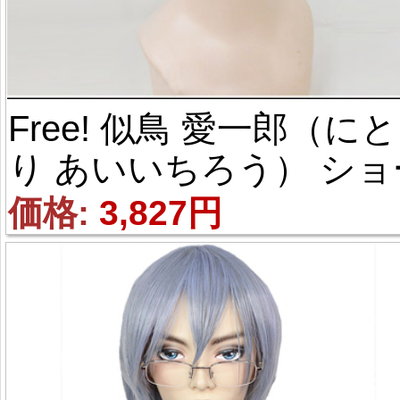
Free! 似鳥 愛一郎（にと
り あいいちろう） ショ
ト 浅紫 風 コスプレウ
価格: 
3,827円
ッグ 