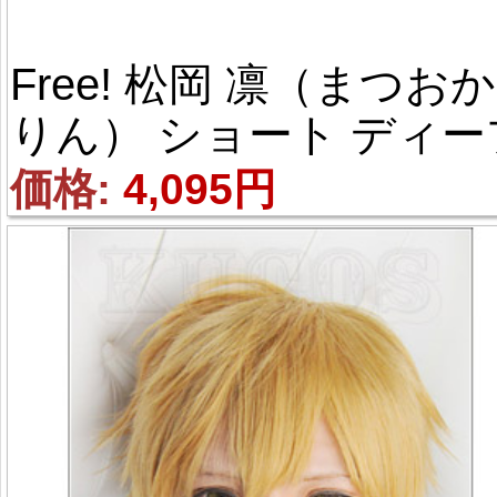
Free! 松岡 凛（まつおか 
りん） ショート ディー
パープル 耐熱新素材 風 
価格: 
4,095円
コスプレウィッグ