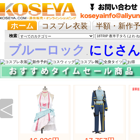
ホーム
コスプレ衣装
半額・新作
抱き枕/布団/シーツ
ツイステ
ウマ
検索
ブルーロック
にじさ
,
娘
◁