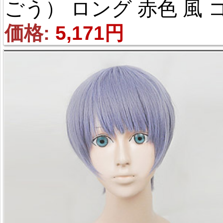
ごう） ロング 赤色 風 
スプレウィッグ
価格: 
5,171円