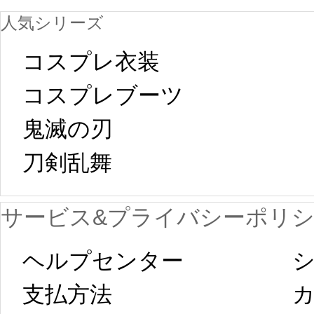
人気シリーズ
ール
中国旧正月の影
コスプレ衣装
[01-19
響で2024年2月5
コスプレブーツ
鬼滅の刃
日から工場生産
本日
刀剣乱舞 
が一時停止いた
KOS
サービス&プライバシーポリ
します。 2月5日
プレ衣装
ヘルプセンター
シ
以後のご注文
新春
支払方法