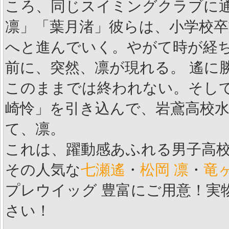
ころ、同じスイミングクラブに
凛」「葉月渚」彼らは、小学校
へと進んでいく。やがて時が経
前に、突然、凛が現れる。 遙に
このままでは終われない。そし
崎怜」を引き込んで、岩鳶高校水
て、凛。
これは、躍動感あふれる男子高
その人気な
七瀬遙
・
松岡 凛
・
竜ヶ
プレウイッグ 豊富にご用意！実
さい！