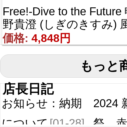
Free!-Dive to the Future
野貴澄 (しぎのきすみ) 風
コスプレウィッグ
価格: 
4,848円
もっと
店長日記
お知らせ：納期
2024
について
[01-28]
祭 