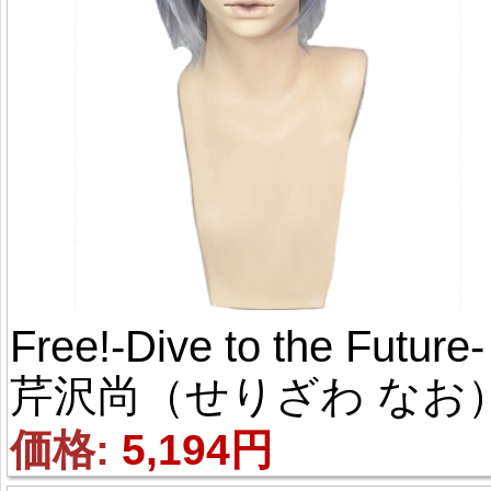
Free!-Dive to the Future- 
芹沢尚（せりざわ なお）
風 コスプレウィッグ
価格: 
5,194円