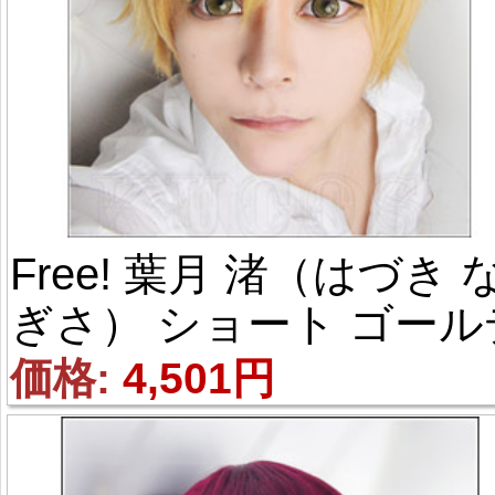
Free! 葉月 渚（はづき 
ぎさ） ショート ゴール
ン 風 コスプレウィッグ
価格: 
4,501円