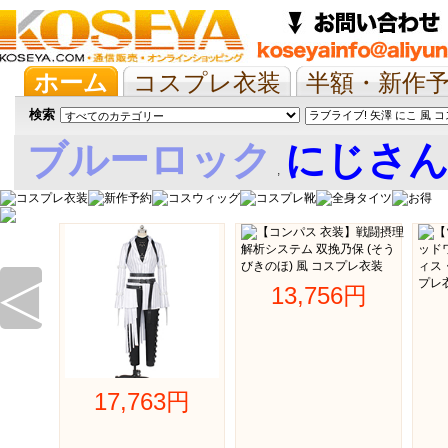
ホーム
コスプレ衣装
半額・新作
抱き枕/布団/シーツ
ツイステ
ウマ
検索
ブルーロック
にじさ
,
娘
◁
13,756円 
17,763円 