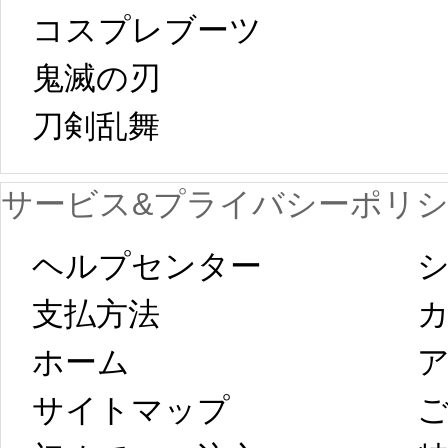
[01-19
響で2024年2月5
コスプレブーツ
鬼滅の刃
日から工場生産
本日
刀剣乱舞 
が一時停止いた
KOS
サービス&プライバシーポリ
します。 2月5日
プレ衣装
ヘルプセンター
シ
以後のご注文
新春
支払方法
ホーム
ア
は、2月25日から
字半
サイトマップ 
コスプレ制作、
第二