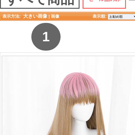
大きい画像
表示方法:
| 
画像
表示順: 
1