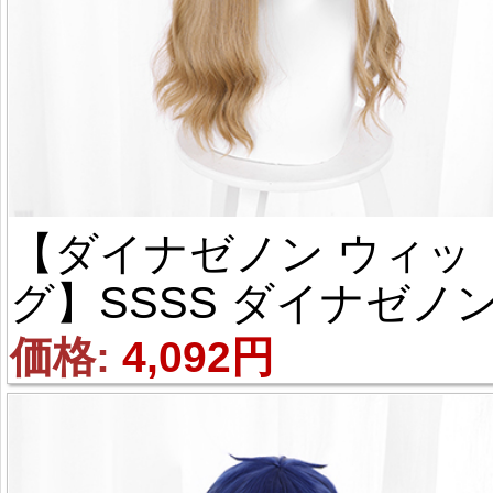
【ダイナゼノン ウィッ
グ】SSSS ダイナゼノン
南夢芽（みなみ ゆめ）風
価格: 
4,092円
コスプレウィッグ