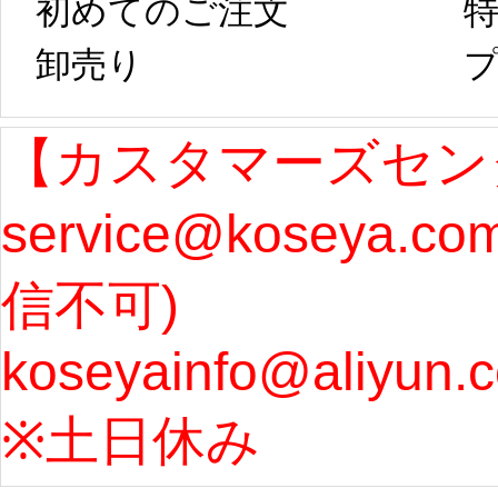
初めてのご注文
特
卸売り 
プ
発送予定となり
たしま
ます。 ...
[more]
ル期間
【カスタマーズセン
service@koseya.c
まで 
信不可) 
ズ : 
koseyainfo@aliyun.
う...
[m
※土日休み 