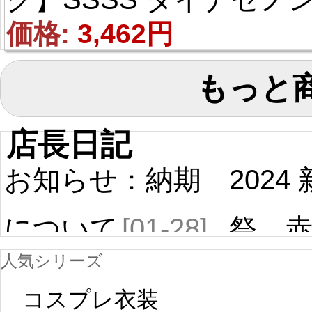
麻中蓬（あさなか よも
価格: 
3,462円
ぎ） 風 コスプレウィ
もっと
グ
店長日記
お知らせ：納期
2024
について
[01-28]
祭 
人気シリーズ
ール
中国旧正月の影
コスプレ衣装