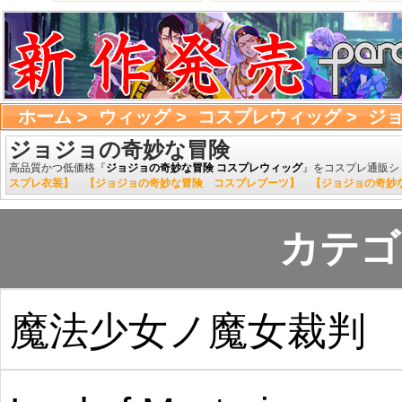
ホーム
> 
ウィッグ
> 
コスプレウィッグ
> 
ジ
ジョジョの奇妙な冒険
高品質かつ低価格『
ジョジョの奇妙な冒険 コスプレウィッグ
』をコスプレ通販シ
スプレ衣装】
【ジョジョの奇妙な冒険 コスプレブーツ】
【ジョジョの奇妙
カテゴ
魔法少女ノ魔女裁判