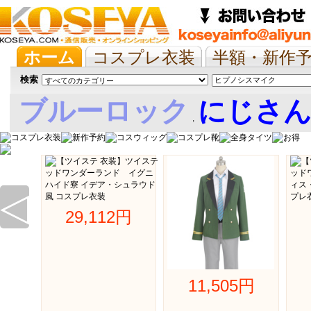
ホーム
コスプレ衣装
半額・新作
抱き枕/布団/シーツ
ツイステ
ウマ
検索
ブルーロック
にじさ
,
娘
◁
29,112円 
11,505円 