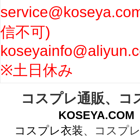
service@koseya.c
まで 
信不可) 
ズ : 
koseyainfo@aliyun.
う...
[m
※土日休み 
コスプレ通販、コ
KOSEYA.C
コスプレ衣装
、コスプレ