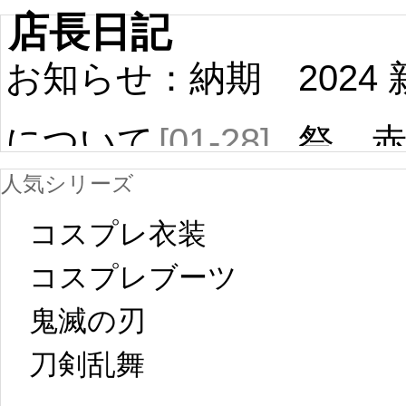
店長日記
お知らせ：納期
2024
について
[01-28]
祭 
人気シリーズ
ール
中国旧正月の影
コスプレ衣装
[01-19
響で2024年2月5
コスプレブーツ
鬼滅の刃
日から工場生産
本日
刀剣乱舞 
が一時停止いた
KOS