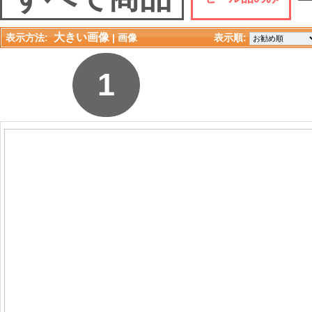
大きい画像
表示方法:
| 
画像
表示順: 
1