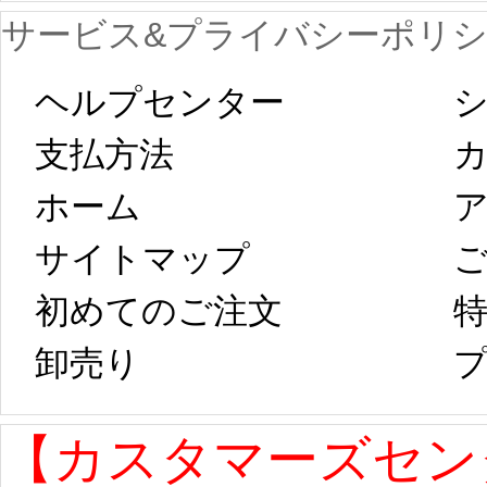
サービス&プライバシーポリ
します。 2月5日
プレ衣装
ヘルプセンター
シ
以後のご注文
新春
支払方法
ホーム
ア
は、2月25日から
字半
サイトマップ 
コスプレ制作、
第二
初めてのご注文
特
卸売り 
プ
発送予定となり
たしま
ます。 ...
[more]
ル期間
【カスタマーズセン