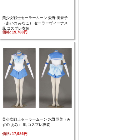
美少女戦士セーラームーン 愛野 美奈子 
（あいの みなこ） セーラーヴィーナス 
風 コスプレ衣装
価格: 
19,788円
美少女戦士セーラームーン 水野亜美（み
ずの あみ） 風 コスプレ衣装
価格: 
17,986円