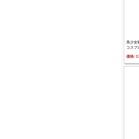
美少女
コスプ
価格: 
1