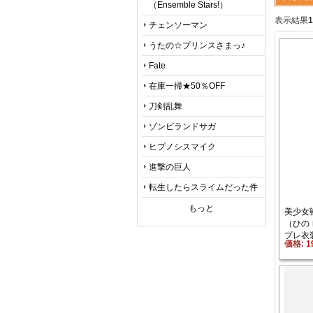
（Ensemble Stars!）
表示結果
1
チェンソーマン
うたの☆プリンスさまっ♪
Fate
在庫一掃★50％OFF
刀剣乱舞
ゾンビランドサガ
ヒプノシスマイク
進撃の巨人
転生したらスライムだった件
もっと
美少女
（ひの
プレ衣
価格: 
1