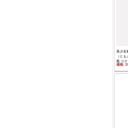
美少女
（とも
風 コ
価格: 
1