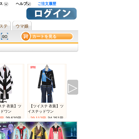
 
ヘルプ 
ご注文履歴
ステ
ウマ娘
カートを見る
▷
劇場版 ラブラ
絢瀬絵里 挿
16,936円 
19,
ステ 衣装】ツ
【ツイステ 衣装】ツ
ラブライブ! 2期 それ
ッドワン
イステッドワン
は僕たちの
7円 
29,620円
29,112円 
34,251円
16,896円 
19,878円