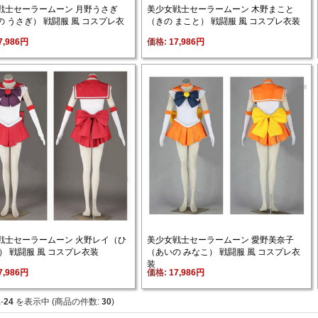
戦士セーラームーン 月野うさぎ
美少女戦士セーラームーン 木野まこと
の うさぎ） 戦闘服 風 コスプレ衣
（きの まこと） 戦闘服 風 コスプレ衣装
7,986円
価格: 
17,986円
戦士セーラームーン 火野レイ（ひ
美少女戦士セーラームーン 愛野美奈子
） 戦闘服 風 コスプレ衣装
（あいの みなこ） 戦闘服 風 コスプレ衣
装
7,986円
価格: 
17,986円
1
-
24
を表示中 (商品の件数: 
30
)