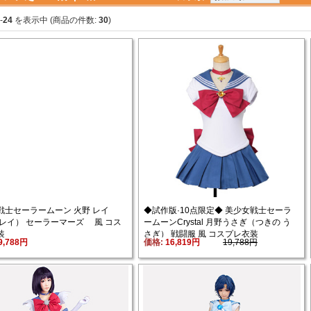
-
24
を表示中 (商品の件数: 
30
)
戦士セーラームーン 火野 レイ 
◆試作版·10点限定◆ 美少女戦士セーラ
 レイ） セーラーマーズ 風 コス
ームーンCrystal 月野うさぎ（つきの う
装
さぎ） 戦闘服 風 コスプレ衣装
9,788円
価格: 
16,819円
19,788円