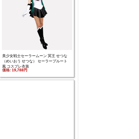
美少女戦士セーラームーン 冥王 せつな
（めいおう せつな） セーラープルート 
風 コスプレ衣装
価格: 
19,788円