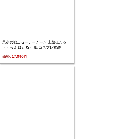
美少女戦士セーラームーン 土萠ほたる
（ともえ ほたる） 風 コスプレ衣装
価格: 
17,986円