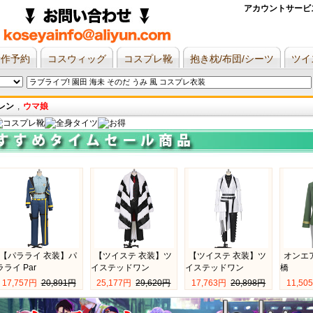
アカウントサービス
新作予約
コスウィッグ
コスプレ靴
抱き枕/布団/シーツ
ツイ
レン
,
ウマ娘
【パラライ 衣装】パ
【ツイステ 衣装】ツ
【ツイステ 衣装】ツ
オンエア!
ラライ Par
イステッドワン
イステッドワン
橋
17,757円 
20,891円
25,177円 
29,620円
17,763円 
20,898円
11,50