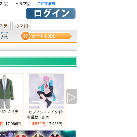
 
ヘルプ 
ご注文履歴
ステ
ウマ娘
カートを見る
▷
【ツイステ 衣装】ツ
劇場版 ラブラ
イステッドワン
絢瀬絵里 挿
On Air! 天
ヒプノシスマイク 飴
29,112円 
34,251円
16,936円 
19,
村乱数（あめ
5円 
17,986円
14,559円 
17,986円