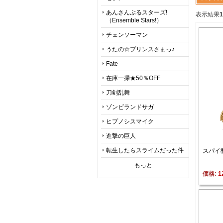
あんさんぶるスターズ!
表示結果
1
（Ensemble Stars!）
チェンソーマン
うたの☆プリンスさまっ♪
Fate
在庫一掃★50％OFF
刀剣乱舞
ゾンビランドサガ
ヒプノシスマイク
進撃の巨人
転生したらスライムだった件
スパイ
もっと
価格: 
1