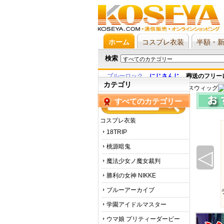
ホーム
コスプレ衣装
半額・
検索
ブルーロック
,
にじさんじ
,
葬送のフリー
カテゴリ
すべてのカテゴリー
コスプレ衣装
18TRIP
桃源暗鬼
◁
魔法少女ノ魔女裁判
勝利の女神 NIKKE
ブルーアーカイブ
学園アイドルマスター
ウマ娘 プリティーダービー