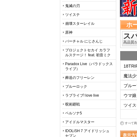
鬼滅の刃
ツイステ
崩壊スターレイル
ホ
原神
ス
バーチャル にじさんじ 
高品質
プロジェクトセカイ カラフ
ルステージ！ feat. 初音ミク
Paradox Live（パラドックス
18TRI
ライブ）
魔法少
葬送のフリーレン 
ブルー
ブルーロック
ウマ娘
ラブライブ! love live
呪術廻戦
ツイス
ペルソナ5
アイドルマスター
すべて商
IDOLiSH 7 アイドリッシュ
表示方
セブン