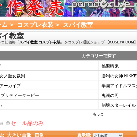
ーム
> 
コスプレ衣装
> 
スパイ教室
パイ教室
かつ低価格『
スパイ教室 コスプレ衣装
』をコスプレ通販ショップ 【
KOSEYA.COM
カテゴリーで探す
P
桃源暗鬼
女ノ魔女裁判
勝利の女神 NIKKE
アーカイブ
学園アイドルマス
 プリティーダービー
鬼滅の刃
テ
崩壊スターレイル
もっと
セール品のみ
品
大きい画像
法:
| 
画像
表示順: 