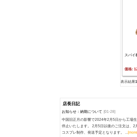
スパイ
価格: 
1
表示結果
店長日記
お知らせ：納期について
[01-28]
中国旧正月の影響で2024年2月5日から工場
停止いたします。 2月5日以後のご注文は、2
コスプレ制作、発送予定となります。 ...
[more