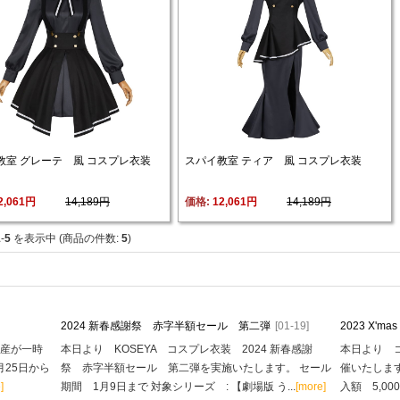
教室 グレーテ 風 コスプレ衣装
スパイ教室 ティア 風 コスプレ衣装
2,061円
14,189円
価格: 
12,061円
14,189円
1
-
5
を表示中 (商品の件数: 
5
)
2024 新春感謝祭 赤字半額セール 第二弾
[01-19]
2023 X'
生産が一時
本日より KOSEYA コスプレ衣装 2024 新春感謝
本日より コ
月25日から
祭 赤字半額セール 第二弾を実施いたします。 セール
催いたします
]
期間 1月9日まで 対象シリーズ : 【劇場版 う...
[more]
入額 5,00