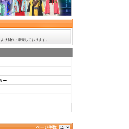
】より制作・販売しております。 
ター
ページ件数: 