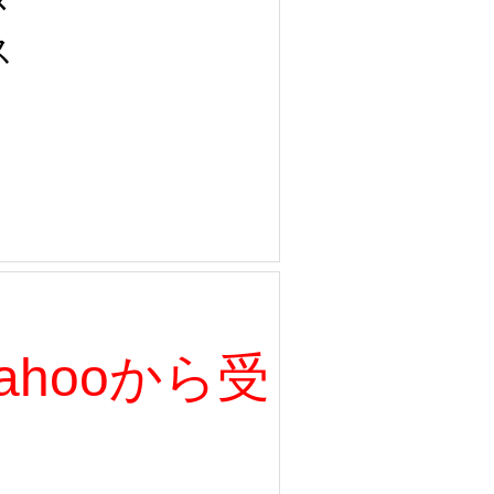
 
、Yahooから受