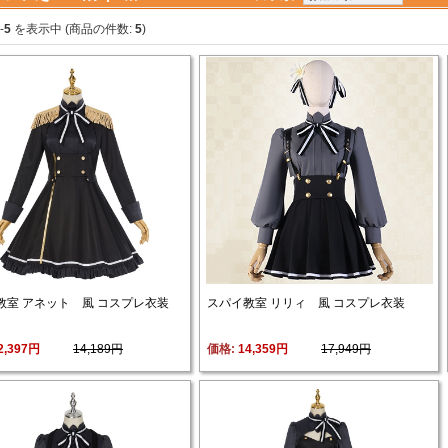
-
5
を表示中 (商品の件数: 
5
)
教室 アネット 風 コスプレ衣装
スパイ教室 リリィ 風 コスプレ衣装
2,397円
14,189円
価格: 
14,359円
17,949円