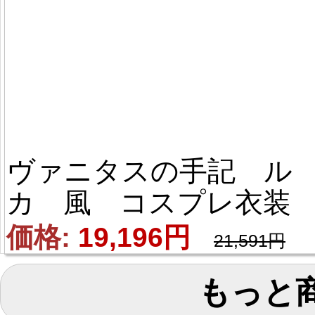
ヴァニタスの手記 ル
カ 風 コスプレ衣装
価格: 
19,196円
21,591円
もっと