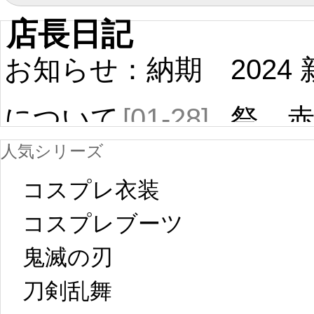
店長日記
お知らせ：納期
2024
について
[01-28]
祭 
人気シリーズ
ール
中国旧正月の影
コスプレ衣装
[01-19
響で2024年2月5
コスプレブーツ
鬼滅の刃
日から工場生産
本日
刀剣乱舞 