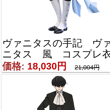
ヴァニタスの手記 ヴ
ニタス 風 コスプレ
装
価格: 
18,030円
21,004円