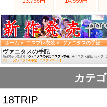
13,756円 
14,559円 
ホーム
> 
コスプレ衣装
> 
ヴァニタスの手記
ヴァニタスの手記
高品質かつ低価格『
ヴァニタスの手記 コスプレ衣装
』をコスプレ通販ショップ 【
グ】
【ヴァニタスの手記 コスプレブーツ】
カテゴ
18TRIP