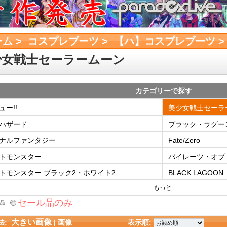
ーム
> 
コスプレブーツ
> 
【ハ】コスプレブーツ
>
少女戦士セーラームーン
カテゴリーで探す
ュー!!
美少女戦士セーラ
ハザード
ブラック・ラグー
ナルファンタジー
Fate/Zero
トモンスター
パイレーツ・オブ
トモンスター ブラック2・ホワイト2
BLACK LAGOON
もっと
セール品のみ
品
大きい画像
法:
| 
画像
表示順: 