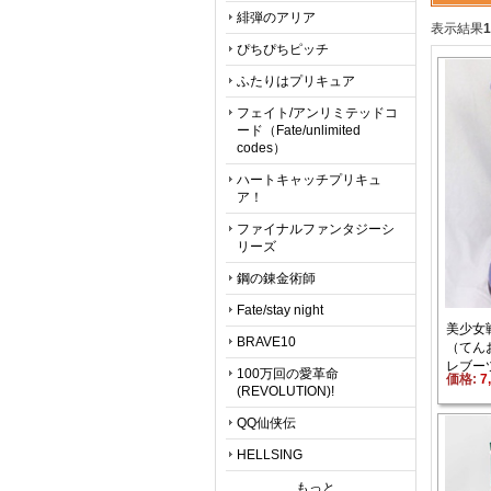
緋弾のアリア
表示結果
1
ぴちぴちピッチ
ふたりはプリキュア
フェイト/アンリミテッドコ
ード（Fate/unlimited 
codes）
ハートキャッチプリキュ
ア！
ファイナルファンタジーシ
リーズ
鋼の錬金術師
Fate/stay night
美少女
BRAVE10
（てん
レブー
100万回の愛革命
価格: 
7
(REVOLUTION)!
QQ仙侠伝
HELLSING
もっと