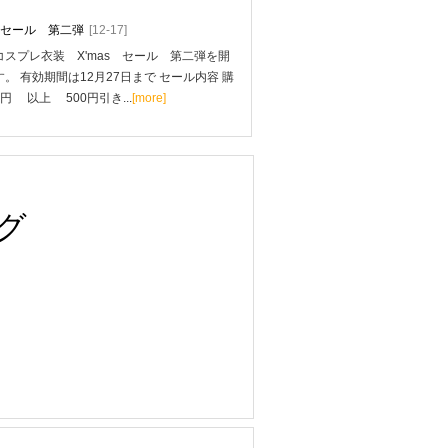
mas セール 第二弾
[12-17]
スプレ衣装 X'mas セール 第二弾を開
。 有効期間は12月27日まで セール内容 購
0円 以上 500円引き...
[more]
グ