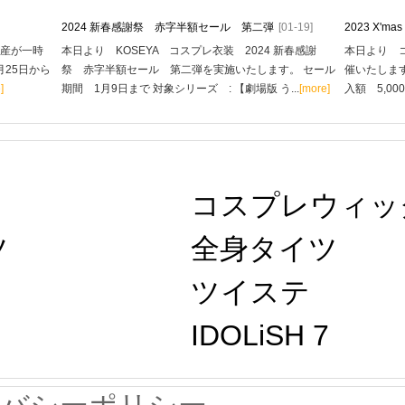
2024 新春感謝祭 赤字半額セール 第二弾
[01-19]
2023 X'
生産が一時
本日より KOSEYA コスプレ衣装 2024 新春感謝
本日より コ
月25日から
祭 赤字半額セール 第二弾を実施いたします。 セール
催いたします
]
期間 1月9日まで 対象シリーズ : 【劇場版 う...
[more]
入額 5,00
コスプレウィッ
ツ
全身タイツ
ツイステ 
IDOLiSH 7