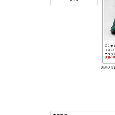
美少女
（きの 
コスプ
価格: 
1
表示結果