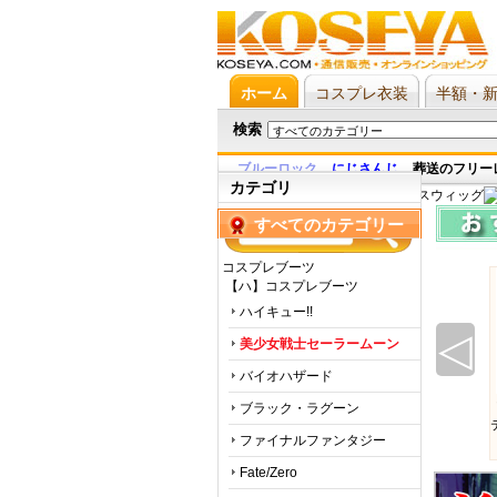
ホーム
コスプレ衣装
半額・
検索
ブルーロック
,
にじさんじ
,
葬送のフリー
カテゴリ
すべてのカテゴリー
コスプレブーツ
【ハ】コスプレブーツ
ハイキュー!!
◁
美少女戦士セーラームーン
バイオハザード
ブラック・ラグーン
ファイナルファンタジー
Fate/Zero