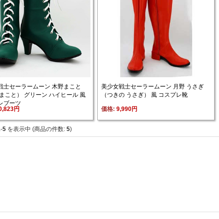
戦士セーラームーン 木野まこと
美少女戦士セーラームーン 月野 うさぎ
まこと） グリーン ハイヒール 風 
（つきの うさぎ） 風 コスプレ靴
レブーツ
0,823円
価格: 
9,990円
1
-
5
を表示中 (商品の件数: 
5
)