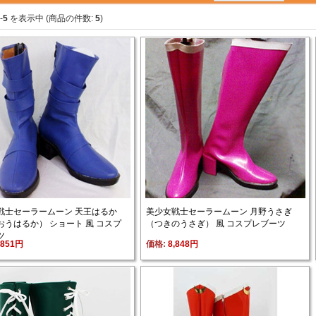
-
5
を表示中 (商品の件数: 
5
)
戦士セーラームーン 天王はるか
美少女戦士セーラームーン 月野うさぎ
おうはるか） ショート 風 コスプ
（つきのうさぎ） 風 コスプレブーツ
ツ
,851円
価格: 
8,848円