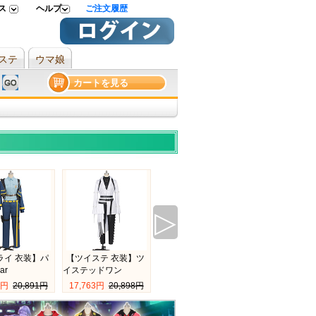
 
ヘルプ 
ご注文履歴
ステ
ウマ娘
カートを見る
▷
ライ 衣装】パ
【ツイステ 衣装】ツ
オンエア!On Air! 天
【ツイステ 衣
ar
イステッドワン
橋
イステッドワン
7円 
20,891円
17,763円 
20,898円
11,505円 
17,986円
29,112円 
34,