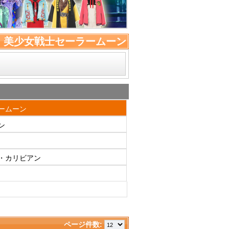
 
美少女戦士セーラームーン
ームーン
ン
・カリビアン
ページ件数: 