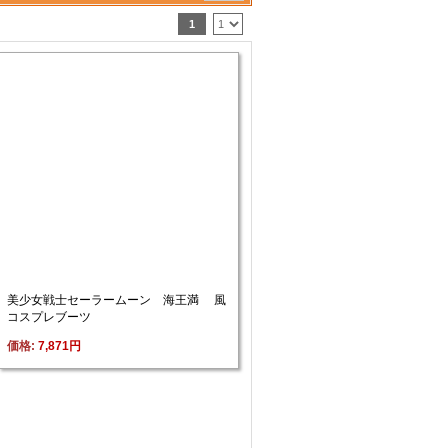
1
美少女戦士セーラームーン 海王満 風 
コスプレブーツ
価格: 
7,871円