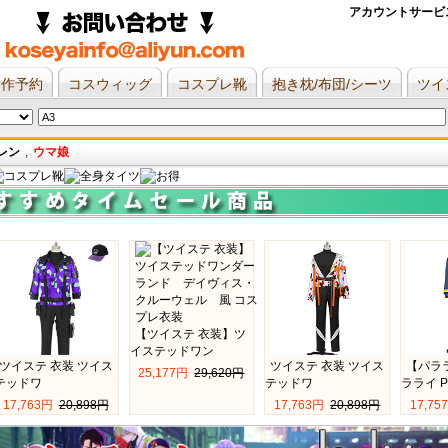
アカウントサービス
新作予約
コスウィッグ
コスプレ靴
抱き枕/布団/シーツ
ツイ
レン
,
ウマ娘
【ツイステ 衣装】ツ
イステッドワン
ツイステ 衣装 ツイス
ツイステ 衣装 ツイス
【パラ
25,177円 
29,620円
テッドワ
テッドワ
ラライ P
17,763円 
20,898円
17,763円 
20,898円
17,75