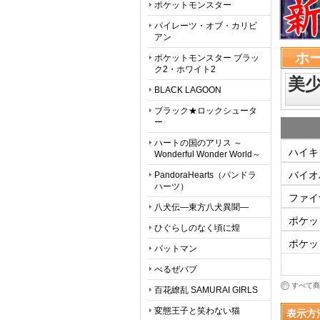
ポケットモンスター
パイレーツ・オブ・カリビ
アン
ホ
ポケットモンスター ブラッ
ク2・ホワイト2
美
BLACK LAGOON
ブラック★ロックシュータ
ー
ハートの国のアリス ～
ハイキ
Wonderful Wonder World～
バイオ
PandoraHearts（パンドラ
ハーツ）
ファイ
八犬伝―東方八犬異聞―
ポケッ
ひぐらしのなく頃に煌
ポケッ
バットマン
べるぜバブ
すべて商
百花繚乱 SAMURAI GIRLS
変態王子と笑わない猫
表示方