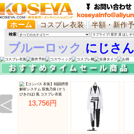
ホーム
コスプレ衣装
半額・新作
抱き枕/布団/シーツ
ツイステ
ウマ
検索
ブルーロック
にじさ
,
娘
◁
13,756円 