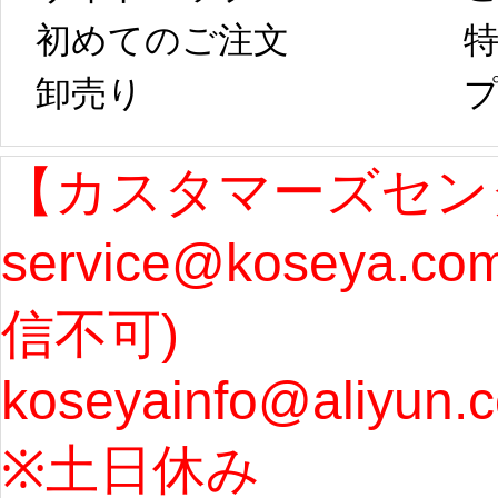
コスプレ制作、
第二
初めてのご注文
特
卸売り 
プ
発送予定となり
たしま
ます。 ...
[more]
ル期間
【カスタマーズセン
service@koseya.c
まで 
信不可) 
ズ : 
koseyainfo@aliyun.
う...
[m
※土日休み 