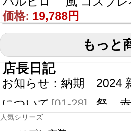
ハルヒロ 風 コスプレ
装
価格: 
19,788円
もっと
店長日記
お知らせ：納期
2024
について
[01-28]
祭 
人気シリーズ
ール
中国旧正月の影