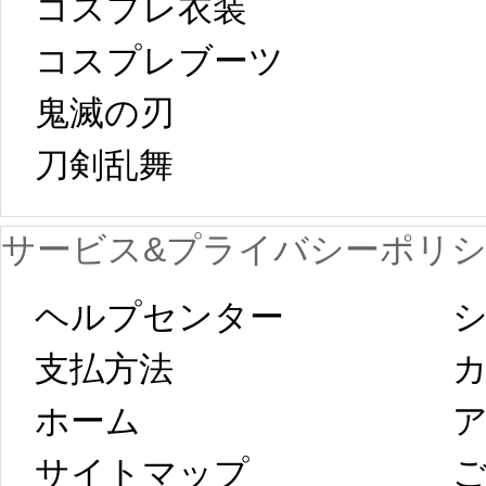
コスプレ衣装
[01-19
響で2024年2月5
コスプレブーツ
鬼滅の刃
日から工場生産
本日
刀剣乱舞 
が一時停止いた
KOS
サービス&プライバシーポリ
します。 2月5日
プレ衣装
ヘルプセンター
シ
以後のご注文
新春
支払方法
ホーム
ア
は、2月25日から
字半
サイトマップ 