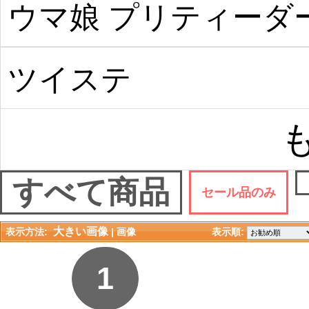
ウマ娘 プリティーダ
ビー
ツイステ
すべて商品
セール品のみ
大きい画像
表示方法:
| 
画像
表示順: 
1