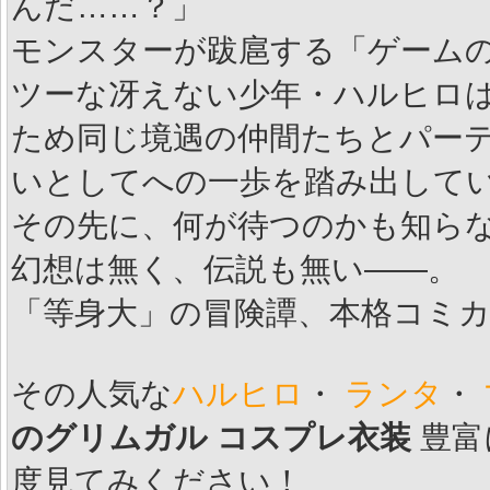
んだ……？」
モンスターが跋扈する「ゲーム
ツーな冴えない少年・ハルヒロ
ため同じ境遇の仲間たちとパー
いとしてへの一歩を踏み出して
その先に、何が待つのかも知ら
幻想は無く、伝説も無い――。
「等身大」の冒険譚、本格コミ
その人気な
ハルヒロ
・
ランタ
・
のグリムガル コスプレ衣装
豊富
度見てみください！