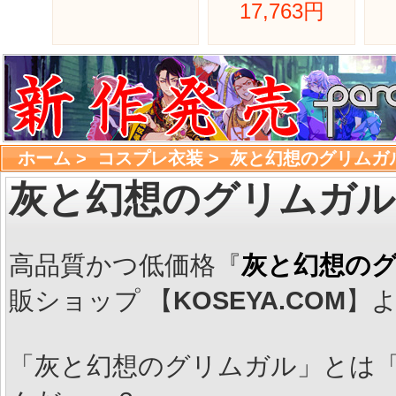
17,763円 
ホーム
> 
コスプレ衣装
> 
灰と幻想のグリムガ
灰と幻想のグリムガル
高品質かつ低価格『
灰と幻想のグ
販ショップ 【
KOSEYA.COM
】
「灰と幻想のグリムガル」とは