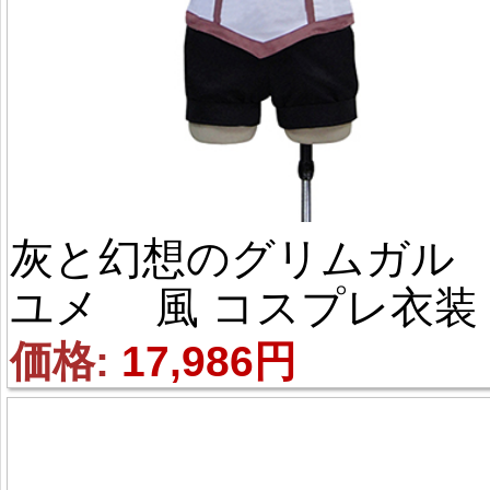
灰と幻想のグリムガル
ユメ 風 コスプレ衣装
価格: 
17,986円