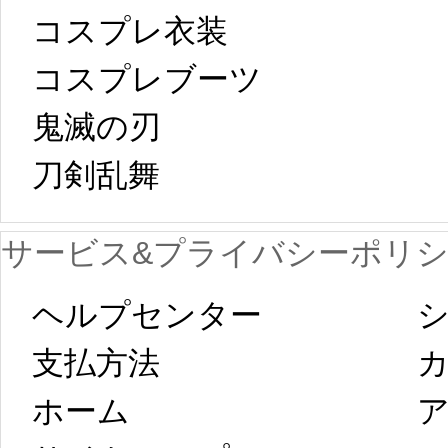
中国旧正月の影
コスプレ衣装
[01-19
響で2024年2月5
コスプレブーツ
鬼滅の刃
日から工場生産
本日
刀剣乱舞 
が一時停止いた
KOS
サービス&プライバシーポリ
します。 2月5日
プレ衣装
ヘルプセンター
シ
以後のご注文
新春
支払方法
ホーム
ア
は、2月25日から
字半