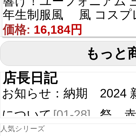
響け！ユーフォニアム 
年生制服風 風 コスプ
衣装
価格: 
16,184円
もっと
店長日記
お知らせ：納期
2024
について
[01-28]
祭 
人気シリーズ
ール