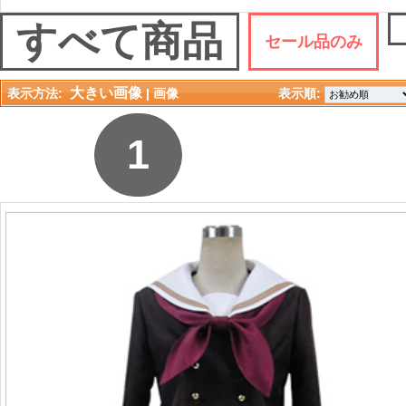
すべて商品
セール品のみ
大きい画像
表示方法:
| 
画像
表示順: 
1