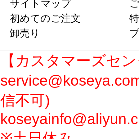
サイトマップ 
コスプレ制作、
第二
初めてのご注文
特
卸売り 
プ
発送予定となり
たしま
ます。 ...
[more]
ル期間
【カスタマーズセン
service@koseya.c
まで 
信不可) 
ズ : 
koseyainfo@aliyun.
う...
[m
※土日休み 