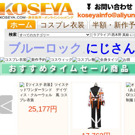
ホーム
コスプレ衣装
半額・新作
抱き枕/布団/シーツ
ツイステ
ウマ
検索
ブルーロック
にじさ
,
娘
◁
25,177円 