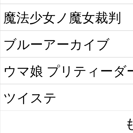
魔法少女ノ魔女裁判
ブルーアーカイブ
ウマ娘 プリティーダ
ビー
ツイステ