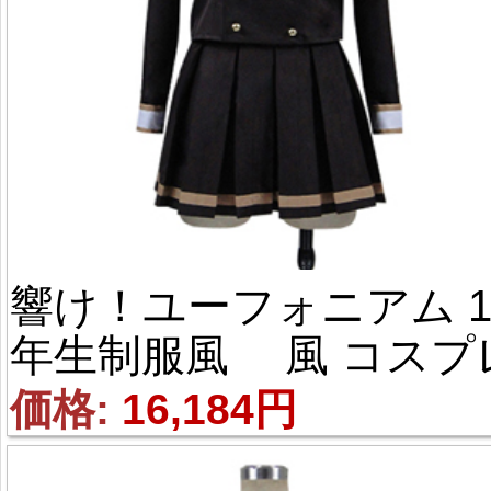
響け！ユーフォニアム 
年生制服風 風 コスプ
衣装
価格: 
16,184円