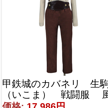
甲鉄城のカバネリ 生
（いこま） 戦闘服 風
コスプレ衣装
価格: 
17,986円