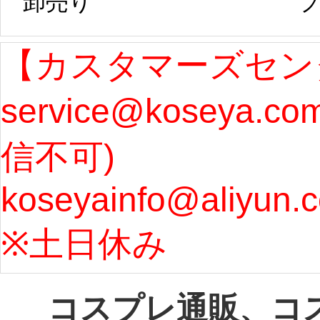
卸売り 
プ
発送予定となり
たしま
ます。 ...
[more]
ル期間
【カスタマーズセン
service@koseya.c
まで 
信不可) 
ズ : 
koseyainfo@aliyun.
う...
[m
※土日休み 
コスプレ通販、コ