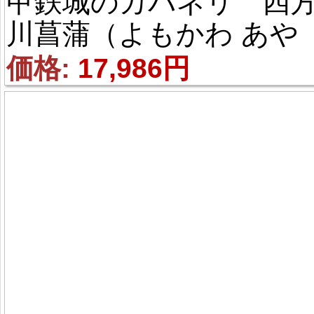
甲鉄城のカバネリ 四
川菖蒲（よもかわ あや
め） 風 コスプレ衣装
価格: 
17,986円