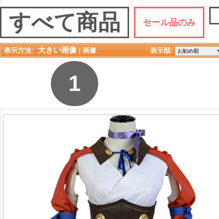
すべて商品
セール品のみ
大きい画像
表示方法:
| 
画像
表示順: 
1