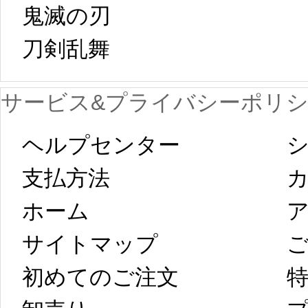
鬼滅の刃
日から工場生産
本日
刀剣乱舞 
が一時停止いた
KOS
サービス&プライバシーポリ
します。 2月5日
プレ衣装
ヘルプセンター
シ
以後のご注文
新春
支払方法
ホーム
ア
は、2月25日から
字半
サイトマップ 
コスプレ制作、
第二
初めてのご注文
特