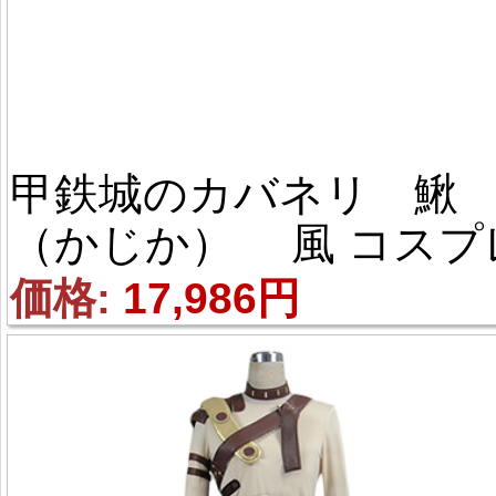
甲鉄城のカバネリ 鰍
（かじか） 風 コスプ
衣装
価格: 
17,986円