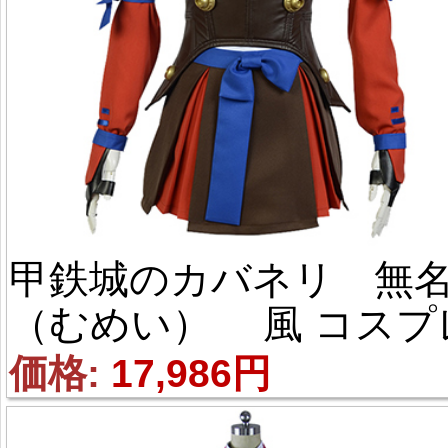
甲鉄城のカバネリ 無
（むめい） 風 コスプ
衣装
価格: 
17,986円