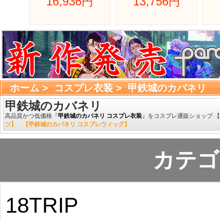
16,936円 
13,756円 
ホーム
> 
コスプレ衣装
> 
甲鉄城のカバネリ
甲鉄城のカバネリ
高品質かつ低価格『
甲鉄城のカバネリ コスプレ衣装
』をコスプレ通販ショップ 【
ツ】
【甲鉄城のカバネリ コスプレウィッグ】
カテゴ
18TRIP