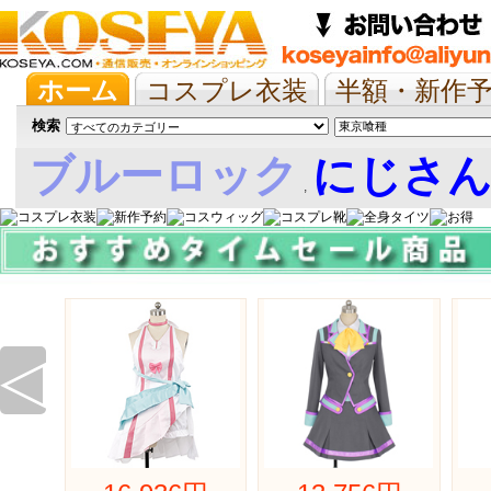
ホーム
コスプレ衣装
半額・新作
抱き枕/布団/シーツ
ツイステ
ウマ
検索
ブルーロック
にじさ
,
娘
◁