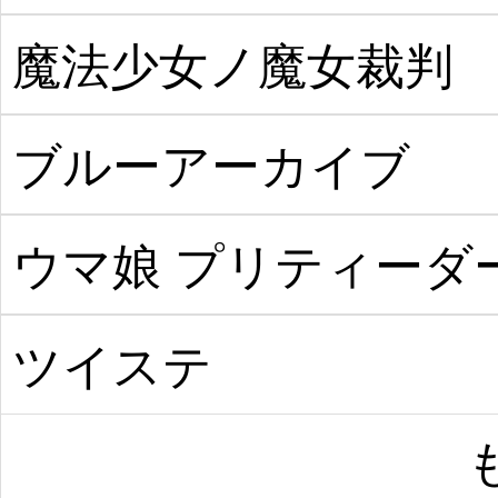
魔法少女ノ魔女裁判
ブルーアーカイブ
ウマ娘 プリティーダ
ビー
ツイステ