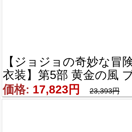
【ジョジョの奇妙な冒険
衣装】第5部 黄金の風 
ローノ・ブチャラティ 
価格: 
17,823円
23,393円
ョルノ・ジョバァーナ 風
コスプレ衣装