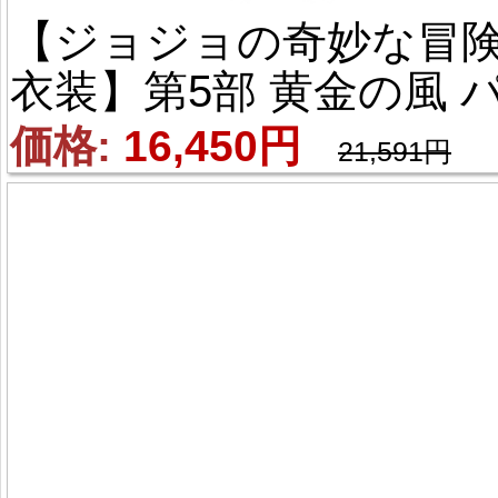
【ジョジョの奇妙な冒険
衣装】第5部 黄金の風 
ンナコッタ・フーゴ ジ
価格: 
16,450円
21,591円
ルノ・ジョバァーナ 風 
スプレ衣装