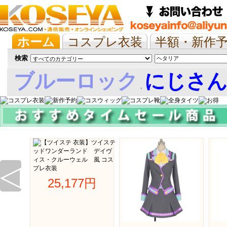
ホーム
コスプレ衣装
半額・新作
抱き枕/布団/シーツ
ツイステ
ウマ
検索
ブルーロック
にじさ
,
娘
◁
25,177円 