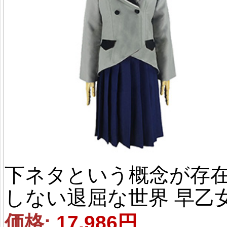
下ネタという概念が存
しない退屈な世界 早乙
乙女（さおとめ おとめ）
価格: 
17,986円