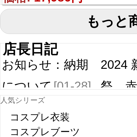
風 コスプレ衣装
もっと
店長日記
お知らせ：納期
2024
について
[01-28]
祭 
人気シリーズ
ール
中国旧正月の影
コスプレ衣装
[01-19
響で2024年2月5
コスプレブーツ