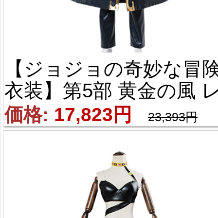
【ジョジョの奇妙な冒険
衣装】第5部 黄金の風 
オーネ・アバッキオ ジ
価格: 
17,823円
23,393円
ルノ・ジョバァーナ 風 
スプレ衣装