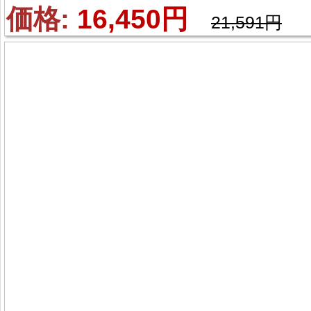
イード・ミスタ ジョル
価格: 
16,450円
21,591円
ノ・ジョバァーナ 風 コ
プレ衣装