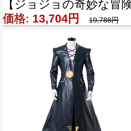
【ジョジョの奇妙な冒険
衣装】Part6 ストーンオ
価格: 
13,704円
19,788円
シャン ウェザー・リポ
ト 風 コスプレ衣装