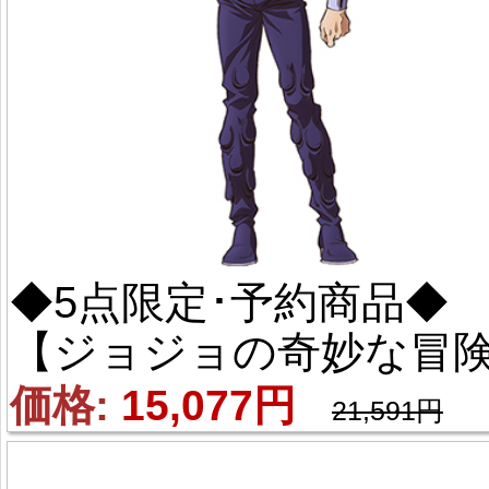
◆5点限定･予約商品◆ 
【ジョジョの奇妙な冒険
衣装】Part6 ストーンオ
価格: 
15,077円
21,591円
シャン ジョンガリ・A