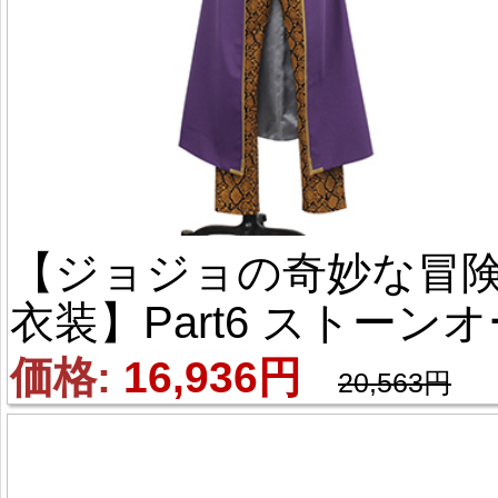
【ジョジョの奇妙な冒険
衣装】Part6 ストーンオ
シャン 空条承太郎（く
価格: 
16,936円
20,563円
じょう じょうたろう）
風 コスプレ衣装