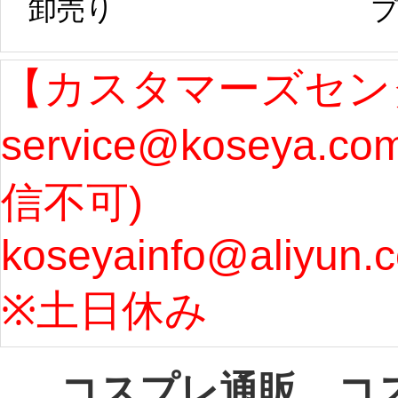
卸売り 
プ
発送予定となり
たしま
ます。 ...
[more]
ル期間
【カスタマーズセン
service@koseya.c
まで 
信不可) 
ズ : 
koseyainfo@aliyun.
う...
[m
※土日休み 
コスプレ通販、コ