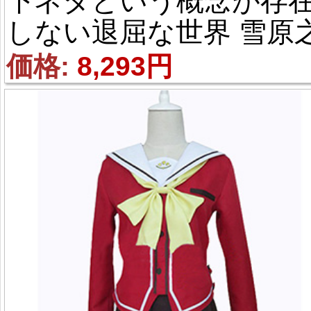
下ネタという概念が存
しない退屈な世界 雪原
青 風 コスプレ衣装
価格: 
8,293円