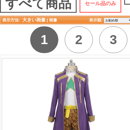
すべて商品
セール品のみ
大きい画像
表示方法:
| 
画像
表示順: 
1
2
3