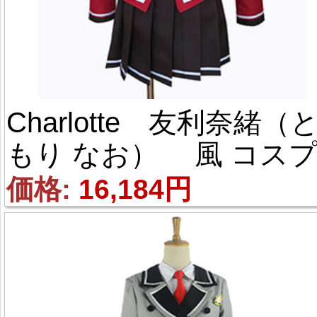
Charlotte 友利奈緒（
もり なお） 風 コス
レ衣装
価格: 
16,184円