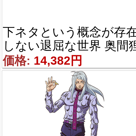
下ネタという概念が存
しない退屈な世界 奥間
吉（おくま たぬきち） 風
価格: 
14,382円
コスプレ衣装 Ver.2