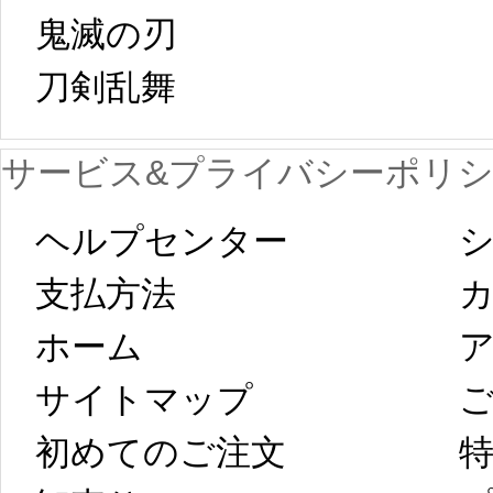
鬼滅の刃
日から工場生産
本日
刀剣乱舞 
が一時停止いた
KOS
サービス&プライバシーポリ
します。 2月5日
プレ衣装
ヘルプセンター
シ
以後のご注文
新春
支払方法
ホーム
ア
は、2月25日から
字半
サイトマップ 
コスプレ制作、
第二
初めてのご注文
特