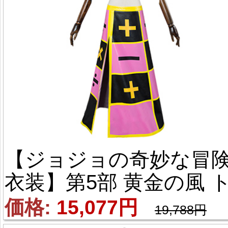
【ジョジョの奇妙な冒険
衣装】第5部 黄金の風 
リッシュ・ウナ ジョル
価格: 
15,077円
19,788円
ノ・ジョバァーナ 風 コ