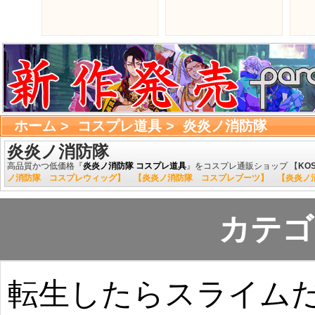
ホーム
> 
コスプレ道具
> 
炎炎ノ消防隊
炎炎ノ消防隊
高品質かつ低価格『
炎炎ノ消防隊 コスプレ道具
』をコスプレ通販ショップ 【
KO
ノ消防隊 コスプレウィッグ】
【炎炎ノ消防隊 コスプレブーツ】
【炎炎ノ
カテゴ
転生したらスライム