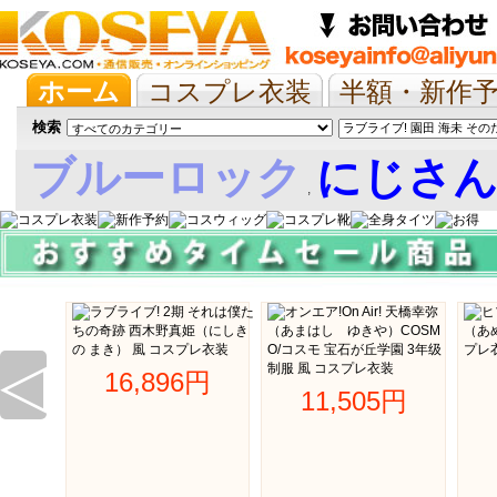
ホーム
コスプレ衣装
半額・新作
抱き枕/布団/シーツ
ツイステ
ウマ
検索
ブルーロック
にじさ
,
娘
◁
16,896円 
11,505円 