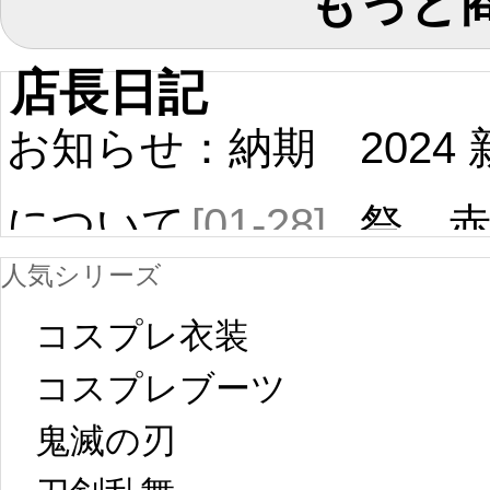
もっと
店長日記
お知らせ：納期
2024
について
[01-28]
祭 
人気シリーズ
ール
中国旧正月の影
コスプレ衣装
[01-19
響で2024年2月5
コスプレブーツ
鬼滅の刃
日から工場生産
本日