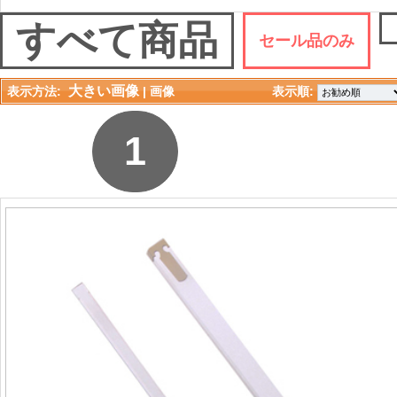
すべて商品
セール品のみ
大きい画像
表示方法:
| 
画像
表示順: 
1