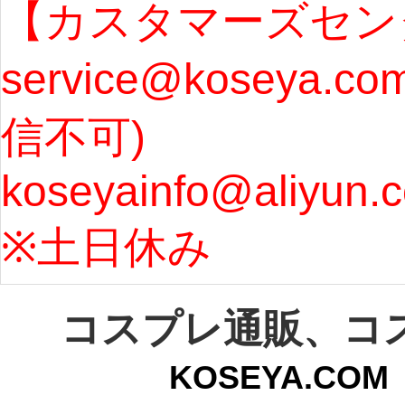
ます。 ...
[more]
ル期間
【カスタマーズセン
service@koseya.c
まで 
信不可) 
ズ : 
koseyainfo@aliyun.
う...
[m
※土日休み 
コスプレ通販、コ
KOSEYA.C