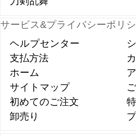
刀剣乱舞 
が一時停止いた
KOS
サービス&プライバシーポリ
します。 2月5日
プレ衣装
ヘルプセンター
シ
以後のご注文
新春
支払方法
ホーム
ア
は、2月25日から
字半
サイトマップ 
コスプレ制作、
第二
初めてのご注文
特
卸売り 
プ
発送予定となり
たしま