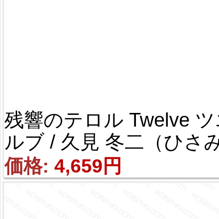
残響のテロル Twelve 
ルブ / 久見 冬二（ひさみ
とうじ） 腰飾り コス用具
価格: 
4,659円
コスプレ道具