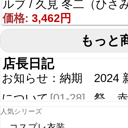
ルブ / 久見 冬二（ひさみ
とうじ） アンクレット 
価格: 
3,462円
ス用具 コスプレ道具
もっと
店長日記
お知らせ：納期
2024
について
[01-28]
祭 
人気シリーズ
ール
中国旧正月の影
コスプレ衣装