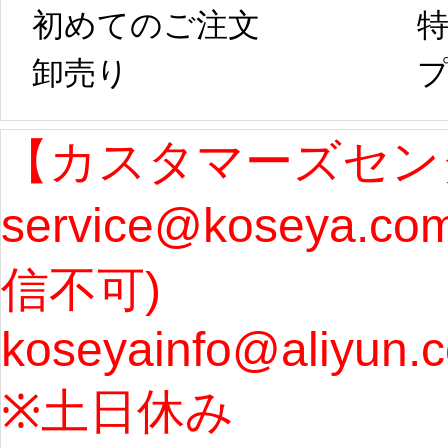
コスプレ制作、
第二
初めてのご注文
特
卸売り 
プ
発送予定となり
たしま
ます。 ...
[more]
ル期間
【カスタマーズセン
service@koseya.c
まで 
信不可) 
ズ : 
koseyainfo@aliyun.
う...
[m
※土日休み 