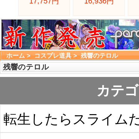
17,757円 
16,936円 
ホーム
> 
コスプレ道具
> 
残響のテロル
残響のテロル
カテゴ
転生したらスライム