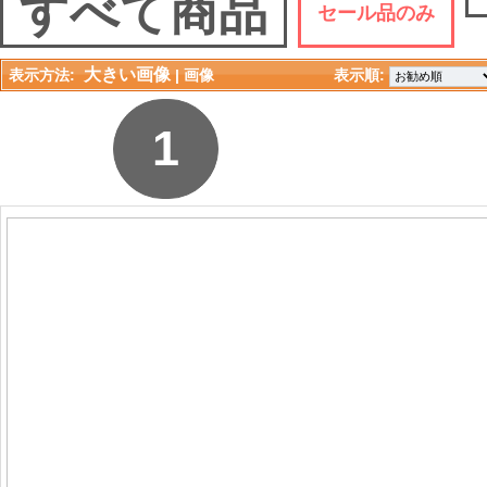
すべて商品
セール品のみ
大きい画像
表示方法:
| 
画像
表示順: 
1