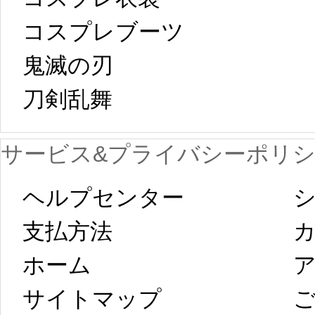
[01-19
響で2024年2月5
コスプレブーツ
鬼滅の刃
日から工場生産
本日
刀剣乱舞 
が一時停止いた
KOS
サービス&プライバシーポリ
します。 2月5日
プレ衣装
ヘルプセンター
シ
以後のご注文
新春
支払方法
ホーム
ア
は、2月25日から
字半
サイトマップ 