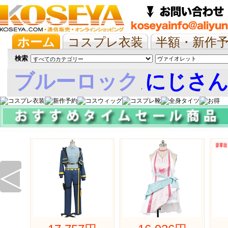
ホーム
コスプレ衣装
半額・新作
抱き枕/布団/シーツ
ツイステ
ウマ
検索
ブルーロック
にじさ
,
娘
◁