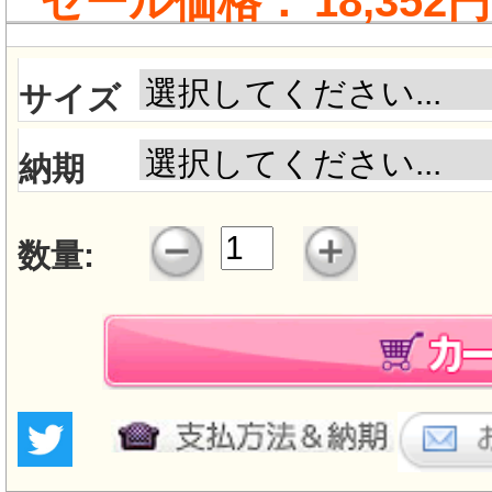
セール価格：
18,352円
サイズ
納期
数量: