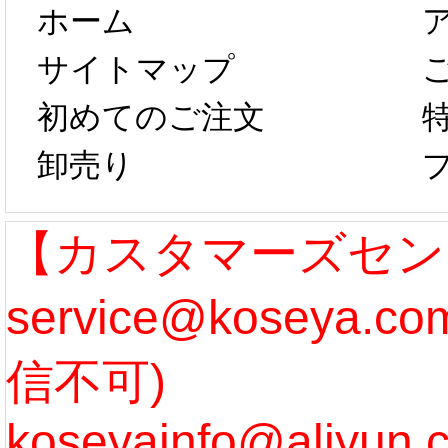
ホーム
は、2月25日か
字半
サイトマップ
らコスプレ制
第二弾
初めてのご注文
卸売り
作、発送予定と
たしま
なります。 ...
ル期間
【カスタマーズセン
service@koseya.
[more]
まで 
信不可)
ズ :
koseyainfo@aliyun.