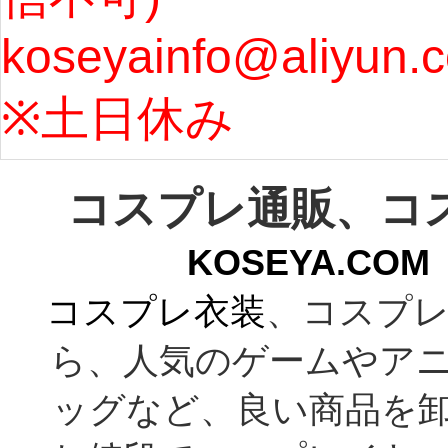
koseyainfo@aliyun.
う...
[m
※土日休み 
コスプレ通販、コ
KOSEYA.C
コスプレ衣装
、コスプレ
ら、人気のゲームやア
ッグなど、良い商品を