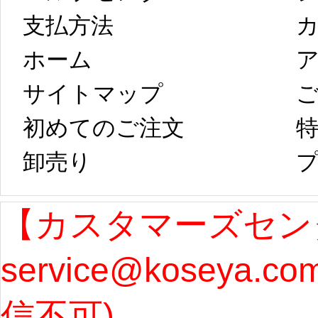
以後のご注文
新春
支払方法
ホーム
ア
は、2月25日から
字半
サイトマップ 
コスプレ制作、
第二
初めてのご注文
特
卸売り 
プ
発送予定となり
たしま
ます。 ...
[more]
ル期間
【カスタマーズセン
service@koseya.c
まで 
信不可) 
ズ : 