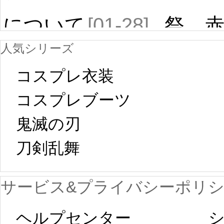
について
[01-28]
祭 
人気シリーズ
ール
中国旧正月の影
コスプレ衣装
[01-19
響で2024年2月5
コスプレブーツ
鬼滅の刃
日から工場生産
本日
刀剣乱舞 
が一時停止いた
KOS
サービス&プライバシーポリ
します。 2月5日
プレ衣装
ヘルプセンター
シ