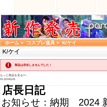
ホーム
> 
コスプレ道具
> 
K/ケイ
K/ケイ
商品は存在しませんでした！
もっと商品を見る>>
no products 
店長日記
お知らせ：納期
2024