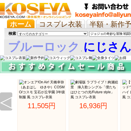
ホーム
コスプレ衣装
半額・新作
抱き枕/布団/シーツ
ツイステ
ウマ
検索
ブルーロック
にじさ
,
娘
◁
11,505円 
16,936円 