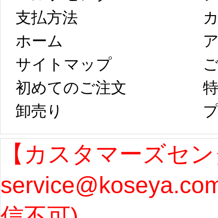
以後のご注文
新春
支払方法
ホーム
ア
は、2月25日から
字半
サイトマップ 
コスプレ制作、
第二
初めてのご注文
特
卸売り 
プ
発送予定となり
たしま
ます。 ...
[more]
ル期間
【カスタマーズセン
service@koseya.c
まで 
信不可) 
ズ : 