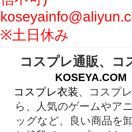
koseyainfo@aliyun.
う...
[m
※土日休み 
コスプレ通販、コ
KOSEYA.C
コスプレ衣装
、コスプレ
ら、人気のゲームやア
ッグなど、良い商品を