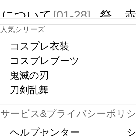
について
[01-28]
祭 
人気シリーズ
ール
中国旧正月の影
コスプレ衣装
[01-19
響で2024年2月5
コスプレブーツ
鬼滅の刃
日から工場生産
本日
刀剣乱舞 
が一時停止いた
KOS
サービス&プライバシーポリ
します。 2月5日
プレ衣装
ヘルプセンター
シ