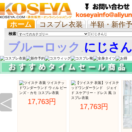
ホーム
コスプレ衣装
半額・新作
抱き枕/布団/シーツ
ツイステ
ウマ
検索
ブルーロック
にじさ
,
娘
◁
17,763円 
17,763円 