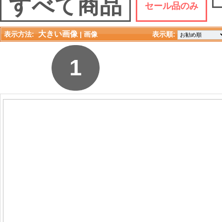
すべて商品
セール品のみ
大きい画像
表示方法:
| 
画像
表示順: 
1