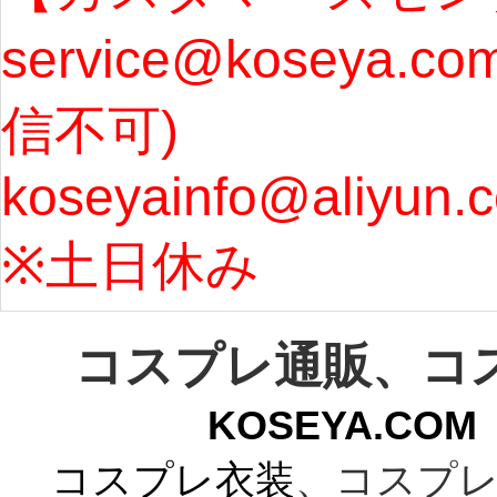
service@koseya.c
まで 
信不可) 
ズ : 
koseyainfo@aliyun.
う...
[m
※土日休み 
コスプレ通販、コ
KOSEYA.C
コスプレ衣装
、コスプレ