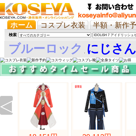
ホーム
コスプレ衣装
半額・新作
抱き枕/布団/シーツ
ツイステ
ウマ
検索
ブルーロック
にじさ
,
娘
◁