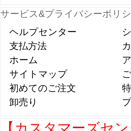
が一時停止いた
KOS
サービス&プライバシーポリ
します。 2月5日
プレ衣装
ヘルプセンター
シ
以後のご注文
新春
支払方法
ホーム
ア
は、2月25日から
字半
サイトマップ 
コスプレ制作、
第二
初めてのご注文
特
卸売り 
プ
発送予定となり
たしま
ます。 ...
[more]
ル期間
【カスタマーズセン