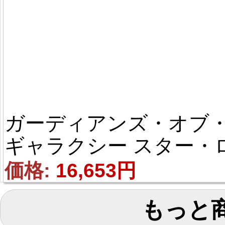
ガーディアンズ・オブ
ギャラクシー スター・
ード マスク コス用具 
価格: 
16,653円
スプレ道具
もっと