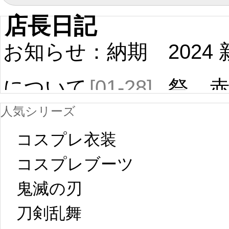
店長日記
お知らせ：納期
2024
について
[01-28]
祭 
人気シリーズ
ール
中国旧正月の影
コスプレ衣装
[01-19
響で2024年2月5
コスプレブーツ
鬼滅の刃
日から工場生産
本日
刀剣乱舞 