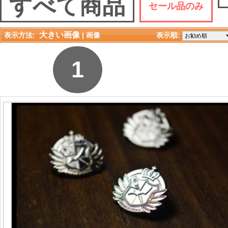
すべて商品
セール品のみ
大きい画像
表示方法:
| 
画像
表示順: 
1