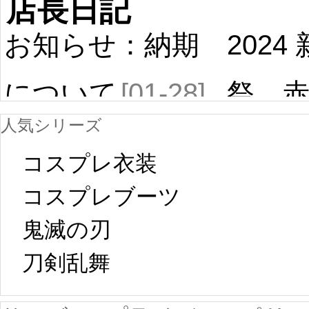
店長日記
お知らせ：納期
2024
について
[01-28]
祭 
人気シリーズ
ール
中国旧正月の影
コスプレ衣装
[01-19
響で2024年2月5
コスプレブーツ
鬼滅の刃
日から工場生産
本日
刀剣乱舞 
が一時停止いた
KOS