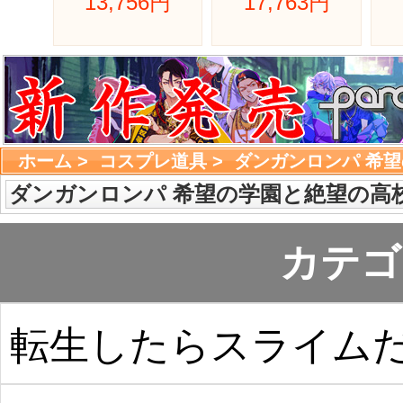
13,756円 
17,763円 
ホーム
> 
コスプレ道具
> 
ダンガンロンパ 希
ダンガンロンパ 希望の学園と絶望の高
カテゴ
転生したらスライム