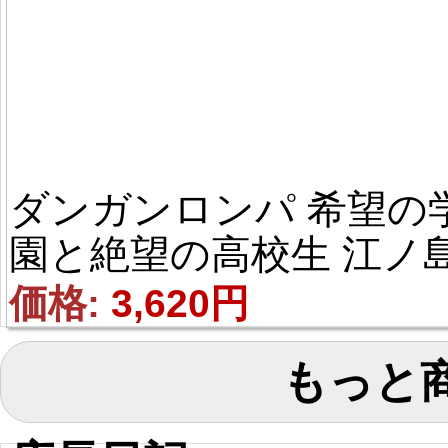
ダンガンロンパ 希望の
園と絶望の高校生 江ノ島
盾子（えのしま じゅん
価格: 
3,620円
こ） キノコ コス用具 
もっと
スプレ道具