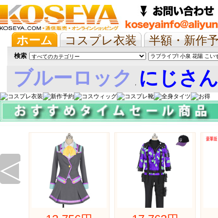
ホーム
コスプレ衣装
半額・新作
抱き枕/布団/シーツ
ツイステ
ウマ
検索
ブルーロック
にじさ
,
娘
◁