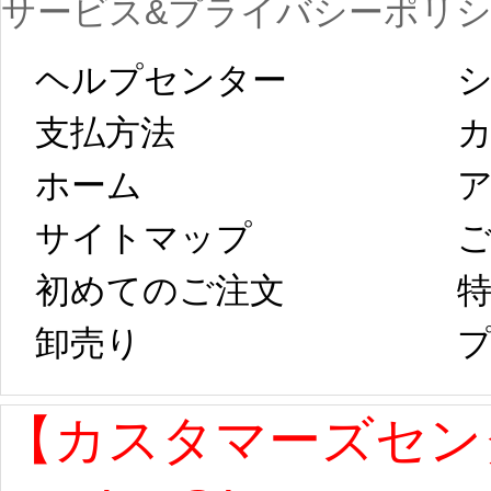
サービス&プライバシーポリ
します。 2月5日
プレ衣装
ヘルプセンター
シ
以後のご注文
新春
支払方法
ホーム
ア
は、2月25日から
字半
サイトマップ 
コスプレ制作、
第二
初めてのご注文
特
卸売り 
プ
発送予定となり
たしま
ます。 ...
[more]
ル期間
【カスタマーズセン