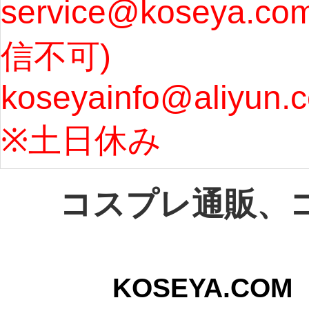
service@koseya.c
まで 
信不可) 
ズ : 
koseyainfo@aliyun.
う...
[m
※土日休み 
コスプレ通販、
KOSEYA.C