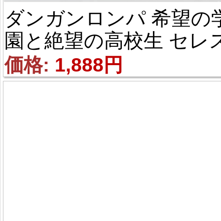
ダンガンロンパ 希望の
園と絶望の高校生 セレ
ティア・ルーデンベルク
価格: 
1,888円
指輪 コス用具 コスプレ
具