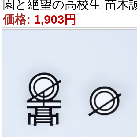
園と絶望の高校生 苗木
（なえぎ まこと） ブロ
価格: 
1,903円
チ グッズ コスプレ
具