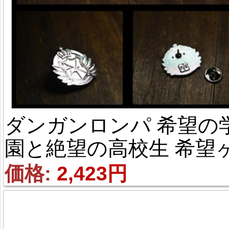
ダンガンロンパ 希望の
園と絶望の高校生 希望
峰学園 徽章/バッジ グ
価格: 
2,423円
ズ コスプレ道具