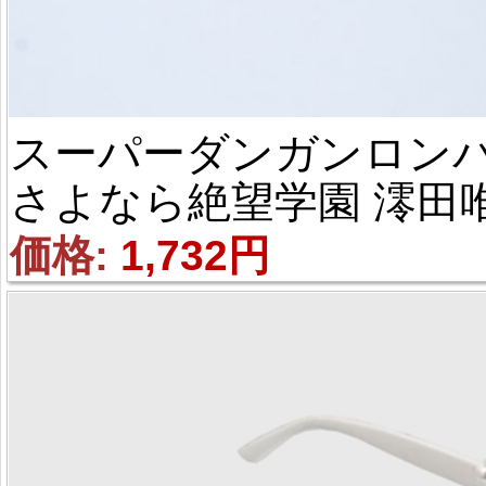
スーパーダンガンロンパ2
さよなら絶望学園 澪田
吹 徽章 コスプレ道具
価格: 
1,732円