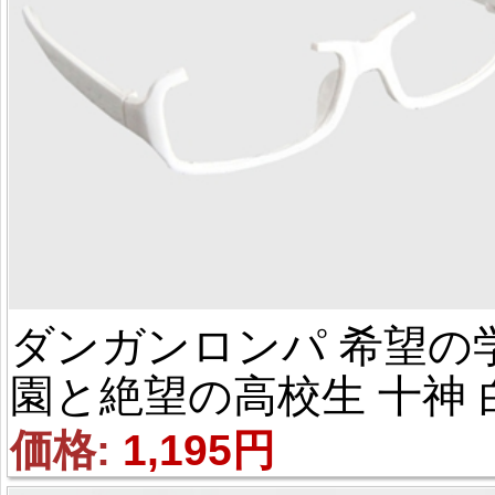
ダンガンロンパ 希望の
園と絶望の高校生 十神 
夜（とがみ びゃくや） 
価格: 
1,195円
ガネ 眼鏡 コス用具 コス