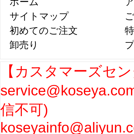
ホーム
ア
は、2月25日から
字半
サイトマップ 
コスプレ制作、
第二
初めてのご注文
特
卸売り 
プ
発送予定となり
たしま
ます。 ...
[more]
ル期間
【カスタマーズセン
service@koseya.c
まで 
信不可) 
ズ : 
koseyainfo@aliyun.
う...
[m