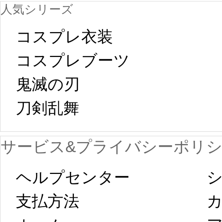
人気シリーズ
ール
中国旧正月の影
コスプレ衣装
[01-19
響で2024年2月5
コスプレブーツ
鬼滅の刃
日から工場生産
本日
刀剣乱舞 
が一時停止いた
KOS
サービス&プライバシーポリ
します。 2月5日
プレ衣装
ヘルプセンター
シ
以後のご注文
新春
支払方法