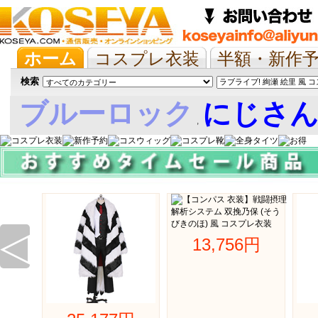
ホーム
コスプレ衣装
半額・新作
抱き枕/布団/シーツ
ツイステ
ウマ
検索
ブルーロック
にじさ
,
娘
◁
13,756円 