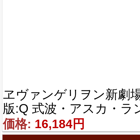
ヱヴァンゲリヲン新劇
版:Q 式波・アスカ・ラ
グレー 風 コスプレ衣装
価格: 
16,184円