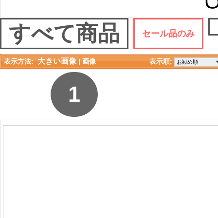
すべて商品
セール品のみ
大きい画像
表示方法:
| 
画像
表示順: 
1