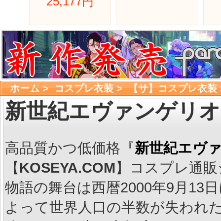
25,177円 
ホーム
> 
コスプレ衣装
> 
【サ】コスプレ衣装
新世紀エヴァンゲリオ
高品質かつ低価格『
新世紀エヴ
【
KOSEYA.COM
】コスプレ通販
物語の舞台は西暦2000年9月1
よって世界人口の半数が失われた世