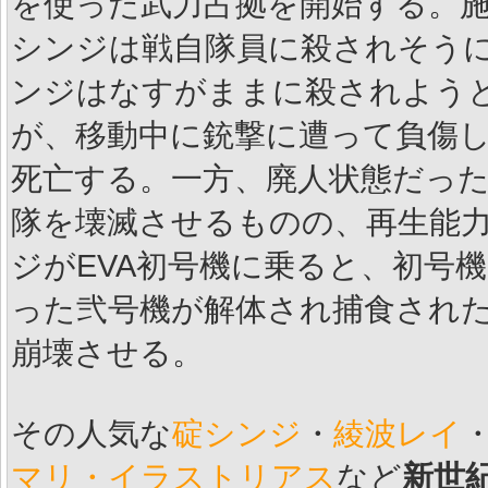
を使った武力占拠を開始する。
シンジは戦自隊員に殺されそう
ンジはなすがままに殺されよう
が、移動中に銃撃に遭って負傷し
死亡する。一方、廃人状態だっ
隊を壊滅させるものの、再生能力
ジがEVA初号機に乗ると、初号
った弐号機が解体され捕食され
崩壊させる。
その人気な
碇シンジ
・
綾波レイ
マリ・イラストリアス
など
新世