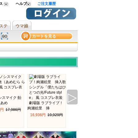
 
ヘルプ 
ご注文履歴
ステ
ウマ娘
カートを見る
▷
シスマイク 飴
（あめ
劇場版 ラブライブ！
絢瀬絵里 挿
9円 
17,986円
【パラライ 衣装】パ
【ツイステ 衣
16,936円 
19,929円
ラライ Par
イステッドワン
17,757円 
20,891円
29,112円 
34,