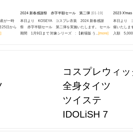
2024 新春感謝祭 赤字半額セール 第二弾
[01-19]
2023 X'
生産が一時
本日より KOSEYA コスプレ衣装 2024 新春感謝
本日より コ
月25日から
祭 赤字半額セール 第二弾を実施いたします。 セール
催いたします
]
期間 1月9日まで 対象シリーズ : 【劇場版 う...
[more]
入額 5,00
コスプレウィッ
ツ
全身タイツ
ツイステ 
IDOLiSH 7