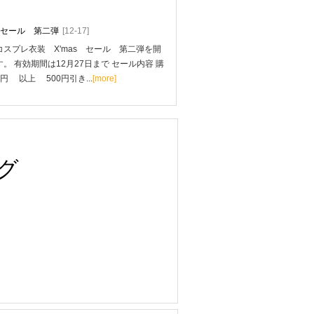
mas セール 第二弾
[12-17]
スプレ衣装 X'mas セール 第二弾を開
。 有効期間は12月27日まで セール内容 購
0円 以上 500円引き...
[more]
グ