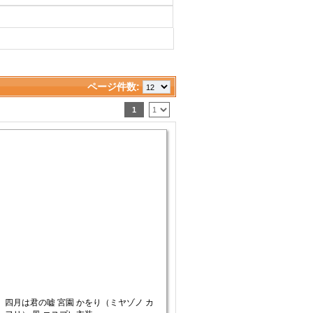
ページ件数: 
1
四月は君の嘘 宮園 かをり（ミヤゾノ カ