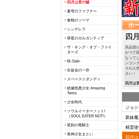
四月は君の嘘
蒼穹のファフナー
食戟のソーマ
ホ
シンデレラ
四
翠星のガルガンティア
ザ・キング・オブ・ファイ
高品質
ターズ
かつて
なって
咲-Saki-
ンコン
その人
生徒会の一存
さい！
スペース☆ダンディ
四月は
絶滅危愚少女 Amazing 
Twins
少女時代
ジョジ
ソウルイーターノット!
（SOUL EATER NOT!）
新妹魔
星刻の竜騎士
精霊使
装神少女まとい
四月は