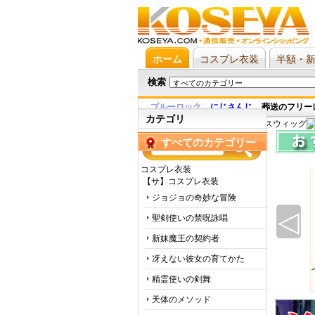
ホーム
コスプレ衣装
半額・
検索
ブルーロック
,
にじさんじ
,
葬送のフリー
カテゴリ
すべてのカテゴリー
コスプレ衣装
【サ】コスプレ衣装
ジョジョの奇妙な冒険
◁
聖剣使いの禁呪詠唱
新妹魔王の契約者
冴えない彼女の育てかた
精霊使いの剣舞
天体のメソッド