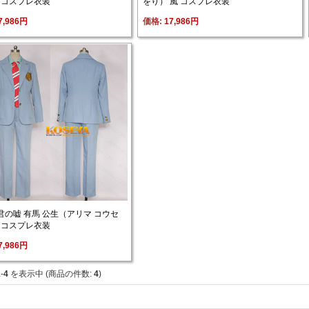
風 コスプレ衣装
をり） 風 コスプレ衣装
7,986円
価格: 
17,986円
君の嘘 有馬 公生（アリマ コウセ
風 コスプレ衣装
7,986円
1
-
4
を表示中 (商品の件数: 
4
)