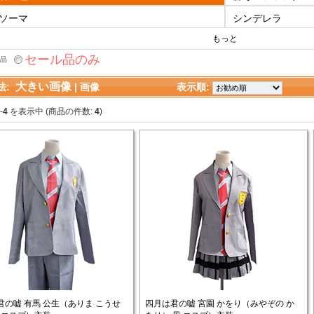
ソーマ
シンデレラ
もっと
セール品のみ
品
大きい画像
法:
| 
画像
表示順: 
-
4
を表示中 (商品の件数: 
4
)
君の嘘 有馬 公生（ありま こうせ
四月は君の嘘 宮園 かをり（みやぞの か