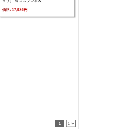
ヲリ） 風 コスプレ衣装
価格: 
17,986円
1