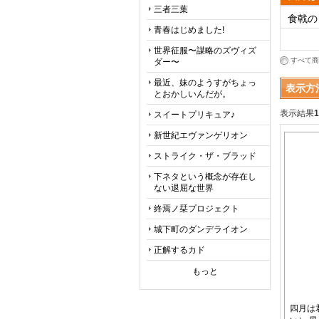
三者三葉
食戟の
青春はじめました!
世界征服〜謀略のズヴィズ
すべて商
ダー〜
最近、妹のようすがちょっ
表示方
とおかしいんだが。
表示結果
1
スイートプリキュア♪
新世紀エヴァンゲリオン
ストライク・ザ・ブラッド
下ネタという概念が存在し
ない退屈な世界
終焉ノ栞プロジェクト
城下町のダンデライオン
正解するカド
もっと
四月は