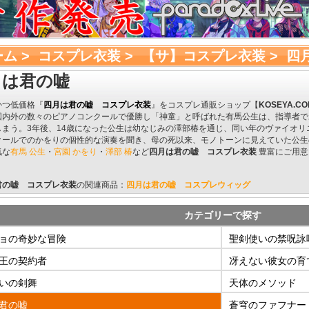
ーム
> 
コスプレ衣装
> 
【サ】コスプレ衣装
> 
四
月は君の嘘
かつ低価格『
四月は君の嘘 コスプレ衣装
』をコスプレ通販ショップ【
KOSEYA.CO
国内外の数々のピアノコンクールで優勝し「神童」と呼ばれた有馬公生は、指導者で
しまう。3年後、14歳になった公生は幼なじみの澤部椿を通じ、同い年のヴァイオ
クールでのかをりの個性的な演奏を聞き、母の死以来、モノトーンに見えていた公生
気な
有馬 公生
・
宮園 かをり
・
澤部 椿
など
四月は君の嘘 コスプレ衣装
豊富にご用意
君の嘘 コスプレ衣装
の関連商品：
四月は君の嘘 コスプレウィッグ
カテゴリーで探す
ョの奇妙な冒険
聖剣使いの禁呪詠
王の契約者
冴えない彼女の育
いの剣舞
天体のメソッド
君の嘘
蒼穹のファフナー