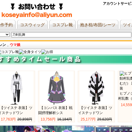
アカウントサービス
新作予約
コスウィッグ
コスプレ靴
抱き枕/布団/シーツ
ツイ
レン
,
ウマ娘
ヒプノ
村乱数
14,55
【ツイステ 衣装】ツ
【コンパス 衣装】戦
【ツイステ 衣装】ツ
イステッドワン
闘摂理解析シス
イステッドワン
17,763円 
20,898円
13,756円 
16,184円
25,177円 
29,620円