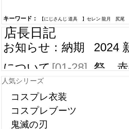
キーワード：
【にじさんじ 道具 】セレン 龍月 尻尾
店長日記
お知らせ：納期
2024
について
[01-28]
祭 赤
人気シリーズ
ール 
中国旧正月の影
コスプレ衣装
[01-19
響で2024年2月5
コスプレブーツ
鬼滅の刃