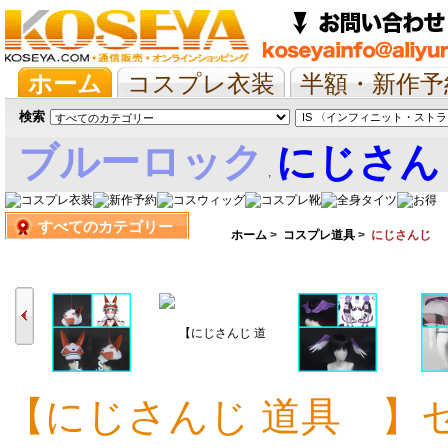
ホーム
コスプレ衣装
半額・新作予
抱き枕/布団/シーツ
ツイステ
ウマ
検索
ブルーロック
にじさん
,
すべてのカテゴリー
娘
ホーム
>
コスプレ道具
>
にじさんじ
【にじさんじ 道具 】
9,885円
7,710円