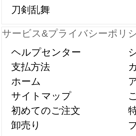
日から工場生産
本日
刀剣乱舞
が一時停止いた
KOS
サービス&プライバシーポリ
します。 2月5日
プレ衣
ヘルプセンター
以後のご注文
新春感
支払方法
ホーム
は、2月25日か
字半
サイトマップ
らコスプレ制
第二弾
初めてのご注文
卸売り
作、発送予定と
たしま