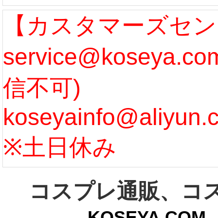
なります。 ...
ル期間
【カスタマーズセン
service@koseya.
[more]
まで 
信不可)
ズ :
koseyainfo@aliyun.
う...
[m
※土日休み
コスプレ通販、コ
KOSEYA.C