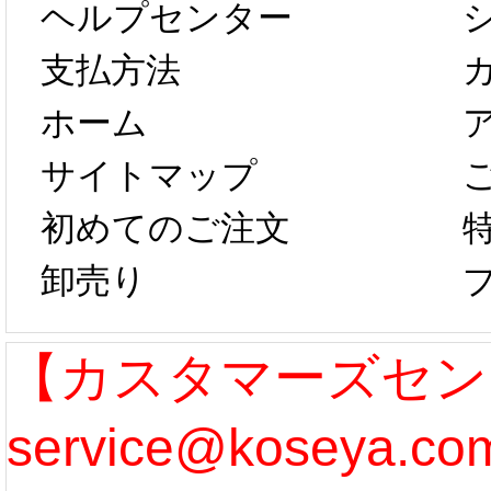
ヘルプセンター
以後のご注文
新春感
支払方法
ホーム
は、2月25日か
字半
サイトマップ
らコスプレ制
第二弾
初めてのご注文
卸売り
作、発送予定と
たしま
なります。 ...
ル期間
【カスタマーズセン
service@koseya.
[more]
まで 