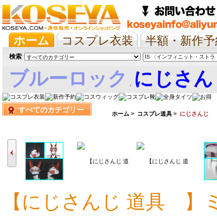
ホーム
コスプレ衣装
半額・新作予
抱き枕/布団/シーツ
ツイステ
ウマ
検索
ブルーロック
にじさん
,
すべてのカテゴリー
娘
ホーム
>
コスプレ道具
>
にじさんじ
【にじさんじ 道具 】
9,885円