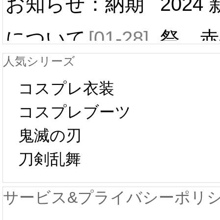
お知らせ：納期
2024
について
[01-28]
祭 赤
人気シリーズ
ール 
中国旧正月の影
コスプレ衣装
[01-19
響で2024年2月5
コスプレブーツ
鬼滅の刃
日から工場生産
本日
刀剣乱舞
が一時停止いた
KOS
サービス&プライバシーポリ
します。 2月5日
プレ衣