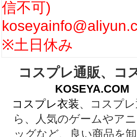
信不可)
ズ :
koseyainfo@aliyun.
う...
[m
※土日休み
コスプレ通販、コ
KOSEYA.C
コスプレ衣装
、コスプレ
ら、人気のゲームやアニ
ッグなど、良い商品を卸