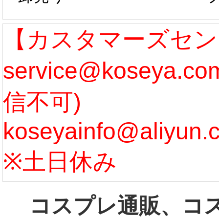
作、発送予定と
たしま
なります。 ...
ル期間
【カスタマーズセン
service@koseya.
[more]
まで 
信不可)
ズ :
koseyainfo@aliyun.
う...
[m
※土日休み
コスプレ通販、コ