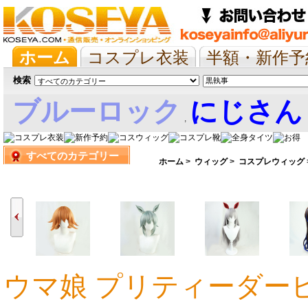
ホーム
コスプレ衣装
半額・新作予
抱き枕/布団/シーツ
ツイステ
ウマ
検索
ブルーロック
にじさん
,
すべてのカテゴリー
娘
ホーム
>
ウィッグ
>
コスプレウィッグ
ウマ娘 プリティーダー
3,777円
4,722円
5,981円