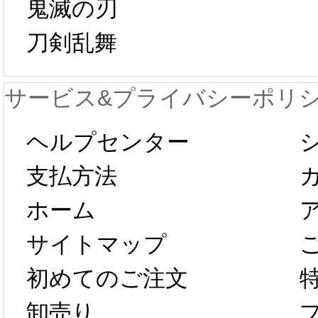
鬼滅の刃
日から工場生産
本日
刀剣乱舞
が一時停止いた
KOS
サービス&プライバシーポリ
します。 2月5日
プレ衣
ヘルプセンター
以後のご注文
新春感
支払方法
ホーム
は、2月25日か
字半
サイトマップ
らコスプレ制
第二弾
初めてのご注文
卸売り