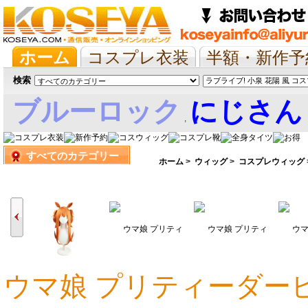
ホーム
コスプレ衣装
半額・新作予
抱き枕/布団/シーツ
ツイステ
ウマ
検索
ブルーロック
にじさん
,
すべてのカテゴリー
娘
ホーム
>
ウィッグ
>
コスプレウィッグ
ウマ娘 プリティーダービ
5,981円