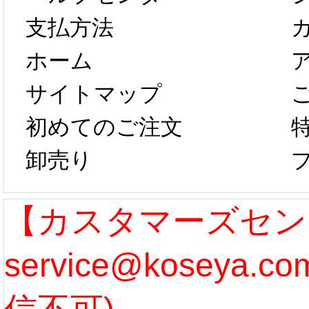
以後のご注文
新春感
支払方法
ホーム
は、2月25日か
字半
サイトマップ
らコスプレ制
第二弾
初めてのご注文
卸売り
作、発送予定と
たしま
なります。 ...
ル期間
【カスタマーズセン
service@koseya.
[more]
まで 