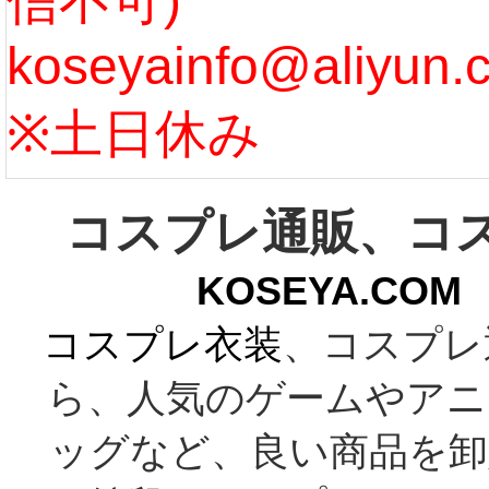
信不可)
ズ :
koseyainfo@aliyun.
う...
[m
※土日休み
コスプレ通販、コ
KOSEYA.C
コスプレ衣装
、コスプレ
ら、人気のゲームやアニ
ッグなど、良い商品を卸