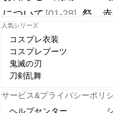
について
[01-28]
祭 赤
人気シリーズ
ール 
中国旧正月の影
コスプレ衣装
[01-19
響で2024年2月5
コスプレブーツ
鬼滅の刃
日から工場生産
本日
刀剣乱舞
が一時停止いた
KOS
サービス&プライバシーポリ
します。 2月5日
プレ衣
ヘルプセンター