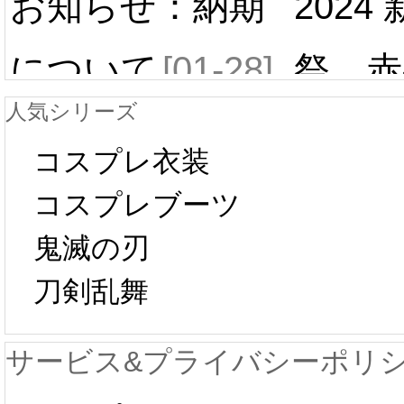
お知らせ：納期
2024
について
[01-28]
祭 赤
人気シリーズ
ール 
中国旧正月の影
コスプレ衣装
[01-19
響で2024年2月5
コスプレブーツ
鬼滅の刃
日から工場生産
本日
刀剣乱舞
が一時停止いた
KOS
サービス&プライバシーポリ
します。 2月5日
プレ衣