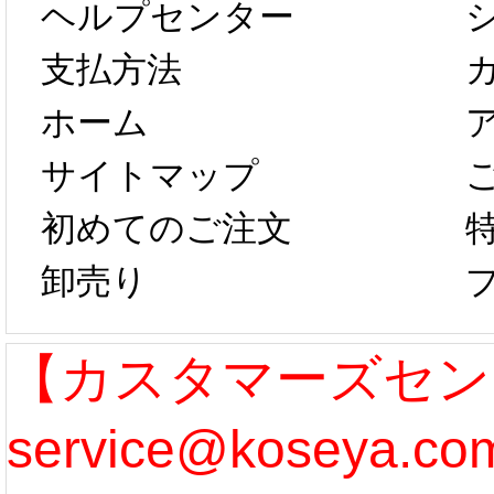
ヘルプセンター
以後のご注文
新春感
支払方法
ホーム
は、2月25日か
字半
サイトマップ
らコスプレ制
第二弾
初めてのご注文
卸売り
作、発送予定と
たしま
なります。 ...
ル期間
【カスタマーズセン
service@koseya.
[more]
まで 