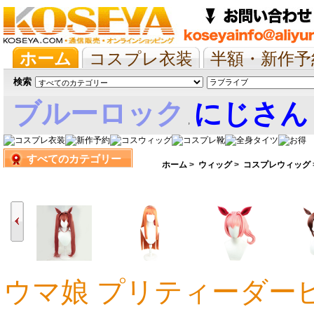
ホーム
コスプレ衣装
半額・新作予
抱き枕/布団/シーツ
ツイステ
ウマ
検索
ブルーロック
にじさん
,
すべてのカテゴリー
娘
ホーム
>
ウィッグ
>
コスプレウィッグ
ウマ娘 プリティーダ
6,296円
5,981円
5,666円