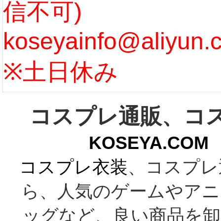
信不可)
ズ :
koseyainfo@aliyun.
う...
[m
※土日休み
コスプレ通販、コ
KOSEYA.C
コスプレ衣装
、コスプレ
ら、人気のゲームやアニ
ッグなど、良い商品を卸