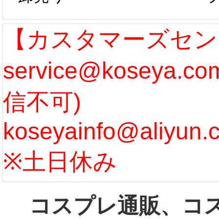
作、発送予定と
たしま
なります。 ...
ル期間
【カスタマーズセン
service@koseya.
[more]
まで 
信不可)
ズ :
koseyainfo@aliyun.
う...
[m
※土日休み
コスプレ通販、コ