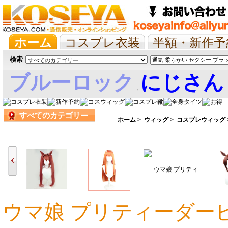
ホーム
コスプレ衣装
半額・新作予
抱き枕/布団/シーツ
ツイステ
ウマ
検索
ブルーロック
にじさん
,
すべてのカテゴリー
娘
ホーム
>
ウィッグ
>
コスプレウィッグ
ウマ娘 プリティーダービ
6,296円
5,981円