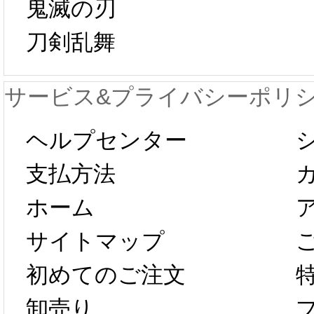
鬼滅の刃
日から工場生産
本日
刀剣乱舞
が一時停止いた
KOS
サービス&プライバシーポリ
します。 2月5日
プレ衣
ヘルプセンター
以後のご注文
新春感
支払方法
ホーム
は、2月25日か
字半
サイトマップ
らコスプレ制
第二弾
初めてのご注文
卸売り