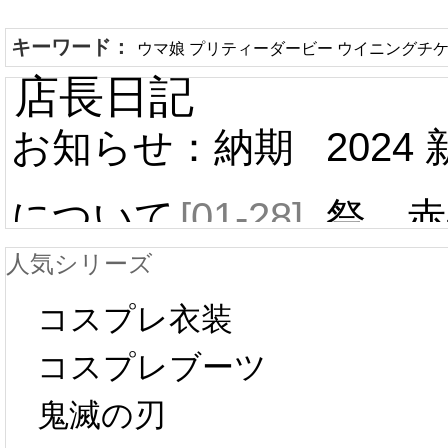
キーワード：
ウマ娘 プリティーダービー ウイニングチケ
店長日記
お知らせ：納期
2024
について
[01-28]
祭 赤
人気シリーズ
ール 
中国旧正月の影
コスプレ衣装
[01-19
響で2024年2月5
コスプレブーツ
鬼滅の刃
日から工場生産
本日