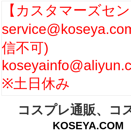
なります。 ...
ル期間
【カスタマーズセン
service@koseya.
[more]
まで 
信不可)
ズ :
koseyainfo@aliyun.
う...
[m
※土日休み
コスプレ通販、コ
KOSEYA.C