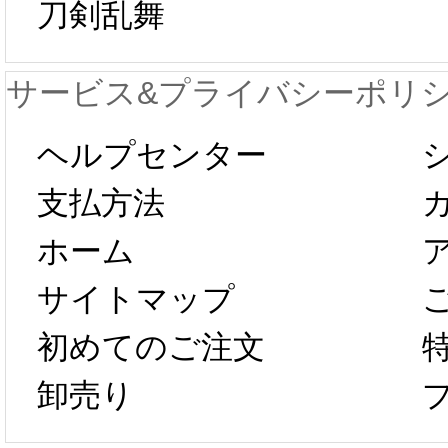
刀剣乱舞
が一時停止いた
KOS
サービス&プライバシーポリ
します。 2月5日
プレ衣
ヘルプセンター
以後のご注文
新春感
支払方法
ホーム
は、2月25日か
字半
サイトマップ
らコスプレ制
第二弾
初めてのご注文
卸売り
作、発送予定と
たしま