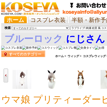
ホーム
コスプレ衣装
半額・新作予
抱き枕/布団/シーツ
ツイステ
ウマ
検索
ブルーロック
にじさん
,
すべてのカテゴリー
娘
ホーム
>
ウィッグ
>
コスプレウィッグ
ウマ娘 プリティーダー
8,088円
4,407円
5,037円