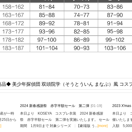
商品◆ 美少年探偵団 双頭院学（そうとういん まなぶ）風 コス
2024 新春感謝祭 赤字半額セール 第二弾
[01-19]
2023 X'
生産が一時
本日より KOSEYA コスプレ衣装 2024 新春感謝
本日より コ
月25日から
祭 赤字半額セール 第二弾を実施いたします。 セール
催いたします
]
期間 1月9日まで 対象シリーズ : 【劇場版 う...
[more]
入額 5,00