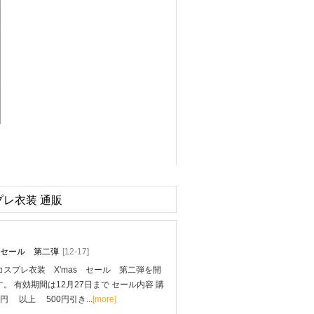
プレ衣装 通販
mas セール 第二弾
[12-17]
スプレ衣装 X'mas セール 第二弾を開
。 有効期間は12月27日まで セール内容 購
0円 以上 500円引き...
[more]