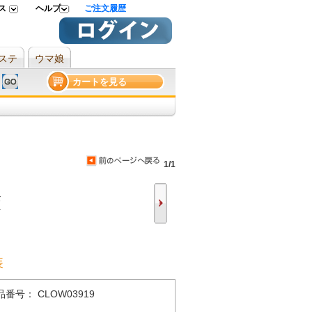
ス
ヘルプ
ご注文履歴
ステ
ウマ娘
カートを見る
1/1
装
品番号： CLOW03919