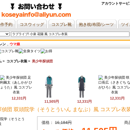
アカウントサービ
新作予約
コスウィッグ
コスプレ靴
抱き枕/布団/シーツ
ツイ
レン
,
ウマ娘
ム
>
コスプレ衣装
>
美少年探偵団
12,331円
12,331円
11,505円
12,331円
探偵団 双頭院学（そうとういん まなぶ）風 コスプレ衣
価格：
16,184円
商