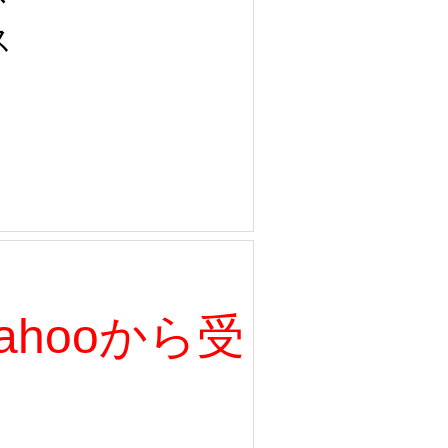
ス
、Yahooから受