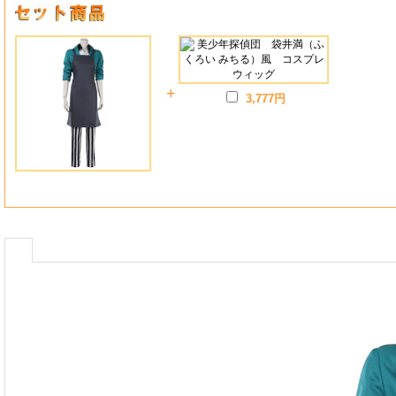
+
3,777円