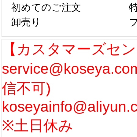
らコスプレ制
第二弾
初めてのご注文
卸売り
作、発送予定と
たしま
なります。 ...
ル期間
【カスタマーズセン
service@koseya.
[more]
まで 
信不可)
ズ :
koseyainfo@aliyun.
う...
[m
※土日休み