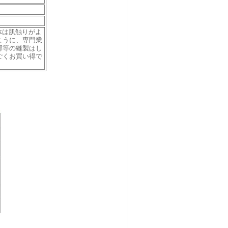
体は肌触りがよ
ように、専門業
部等の縫製はし
ごくお買い得で