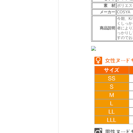
素 材
ポリエス
メーカー
COSYA
今期、K
くしっか
商品説明
者により
っかりし
すのでお