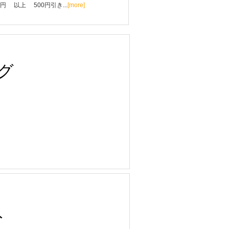
0円 以上 500円引き...
[more]
グ
ト