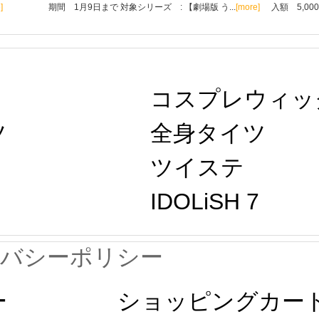
]
期間 1月9日まで 対象シリーズ : 【劇場版 う...
[more]
入額 5,00
コスプレウィッ
ツ
全身タイツ
ツイステ
IDOLiSH 7
イバシーポリシー
ー
ショッピングカー