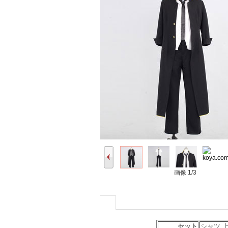
画像
1/3
セット
シャツ 