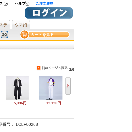
ス
ヘルプ
ご注文履歴
ステ
ウマ娘
カートを見る
2/6
5,996円
15,150円
番号： LCLF00268