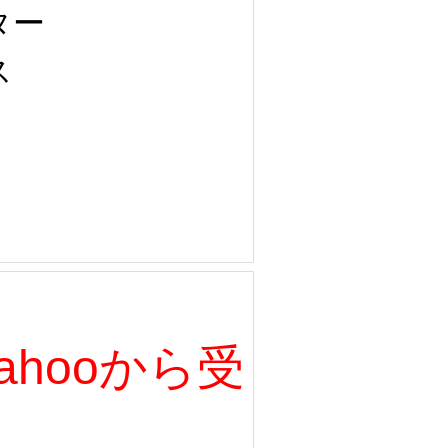
ター
ス
、Yahooから受