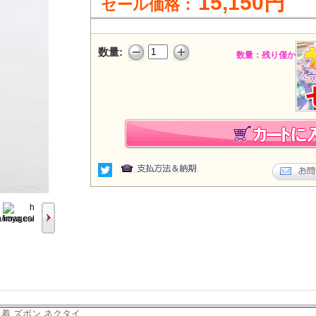
15,150円
セール価格：
数量:
数量：残り僅か
上着 ズボン ネクタイ