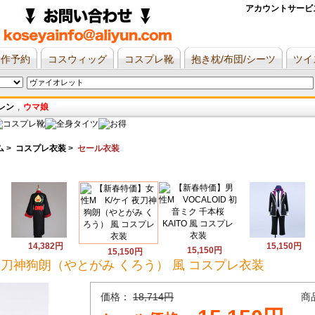
アカウントサービ
新作予約
コスウィッグ
コスプレ靴
抱き枕/布団/シーツ
ツイ
レン
,
ウマ娘
ム
>
コスプレ衣装
>
セール衣装
14,382円
15,150円
15,150円
15,150円
夜刀神狗朗（やとがみ くろう） 風 コスプレ衣装
価格：
18,714円
商品