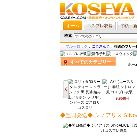
ホーム
コスプレ衣装
半額・
検索
ブルーロック
,
にじさんじ
,
葬送のフリー
すべてのカテゴリー
ホー
9,958円
6,266円
◆翌日発送◆ シノアリス SINo