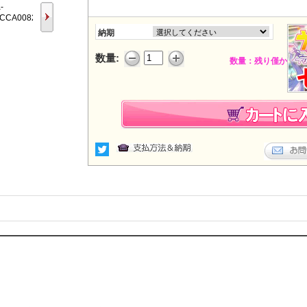
納期
数量:
数量：残り僅か