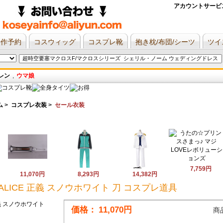
アカウントサービ
新作予約
コスウィッグ
コスプレ靴
抱き枕/布団/シーツ
ツイ
レン
,
ウマ娘
ム
>
コスプレ衣装
>
セール衣装
7,759円
11,070円
8,293円
14,382円
ALICE 正義 スノウホワイト 刀 コスプレ道具
価格：
11,070円
商品