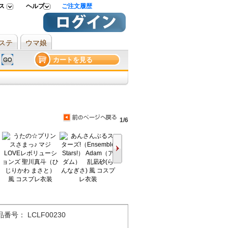
ス
ヘルプ
ご注文履歴
ステ
ウマ娘
カートを見る
1/6
9,126円
9,126円
番号： LCLF00230