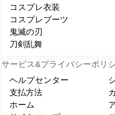
中国旧正月の影
コスプレ衣装
[01-19
響で2024年2月5
コスプレブーツ
鬼滅の刃
日から工場生産
本日
刀剣乱舞
が一時停止いた
KOS
サービス&プライバシーポリ
します。 2月5日
プレ衣
ヘルプセンター
以後のご注文
新春感
支払方法
ホーム
は、2月25日か
字半