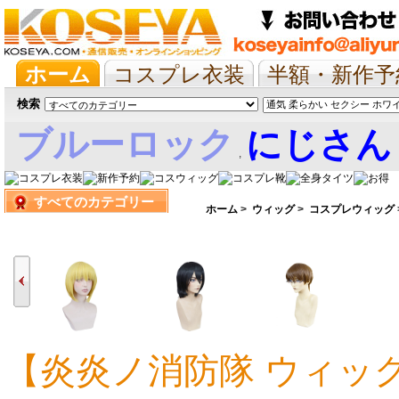
ホーム
コスプレ衣装
半額・新作予
抱き枕/布団/シーツ
ツイステ
ウマ
検索
ブルーロック
にじさん
,
すべてのカテゴリー
娘
ホーム
>
ウィッグ
>
コスプレウィッグ
【炎炎ノ消防隊 ウィッ
4,497円
4,497円
4,497円