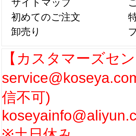
サイトマップ
らコスプレ制
第二弾
初めてのご注文
卸売り
作、発送予定と
たしま
なります。 ...
ル期間
【カスタマーズセン
service@koseya.
[more]
まで 
信不可)
ズ :
koseyainfo@aliyun.
う...
[m
※土日休み