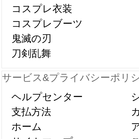
中国旧正月の影
コスプレ衣装
[01-19
響で2024年2月5
コスプレブーツ
鬼滅の刃
日から工場生産
本日
刀剣乱舞
が一時停止いた
KOS
サービス&プライバシーポリ
します。 2月5日
プレ衣
ヘルプセンター
以後のご注文
新春感
支払方法
ホーム
は、2月25日か
字半