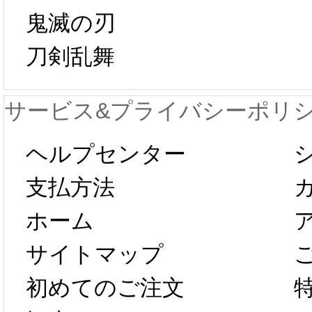
鬼滅の刃
日から工場生産
本日
刀剣乱舞
が一時停止いた
KOS
サービス&プライバシーポリ
します。 2月5日
プレ衣
ヘルプセンター
以後のご注文
新春感
支払方法
ホーム
は、2月25日か
字半
サイトマップ
らコスプレ制
第二弾
初めてのご注文