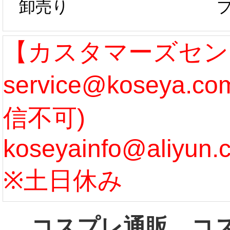
卸売り
作、発送予定と
たしま
なります。 ...
ル期間
【カスタマーズセン
service@koseya.
[more]
まで 
信不可)
ズ :
koseyainfo@aliyun.
う...
[m
※土日休み
コスプレ通販、コ