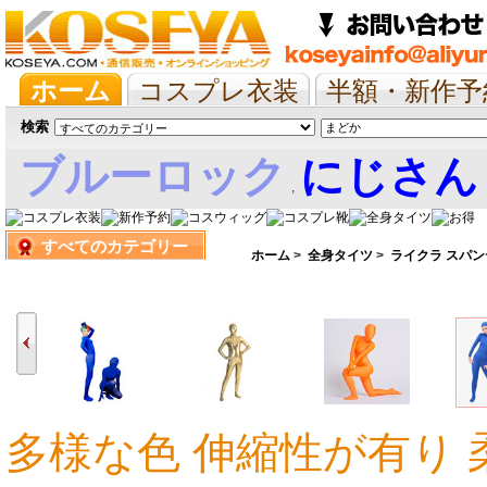
ホーム
コスプレ衣装
半額・新作予
抱き枕/布団/シーツ
ツイステ
ウマ
検索
ブルーロック
にじさん
,
すべてのカテゴリー
娘
ホーム
>
全身タイツ
>
ライクラ スパン
多様な色 伸縮性が有り 
5,367円
7,655円
6,685円