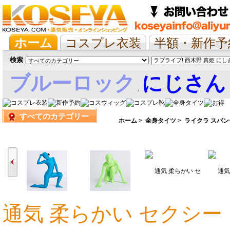
ホーム
コスプレ衣装
半額・新作予
抱き枕/布団/シーツ
ツイステ
ウマ
検索
ブルーロック
にじさん
,
すべてのカテゴリー
娘
ホーム
>
全身タイツ
>
ライクラ スパン
通気 柔らかい セクシー 
4,430円
4,501円