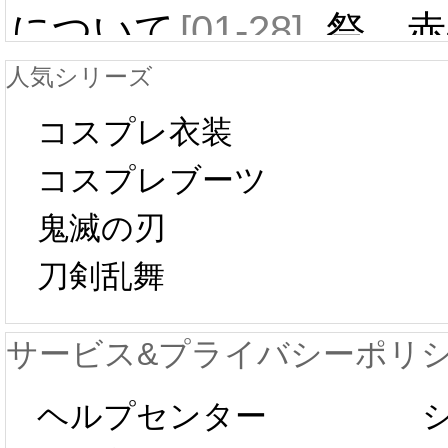
について
[01-28]
祭 赤
人気シリーズ
ール 
中国旧正月の影
コスプレ衣装
[01-19
響で2024年2月5
コスプレブーツ
鬼滅の刃
日から工場生産
本日
刀剣乱舞
が一時停止いた
KOS
サービス&プライバシーポリ
します。 2月5日
プレ衣
ヘルプセンター