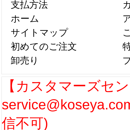
以後のご注文
新春感
支払方法
ホーム
は、2月25日か
字半
サイトマップ
らコスプレ制
第二弾
初めてのご注文
卸売り
作、発送予定と
たしま
なります。 ...
ル期間
【カスタマーズセン
service@koseya.
[more]
まで 
信不可)
ズ :