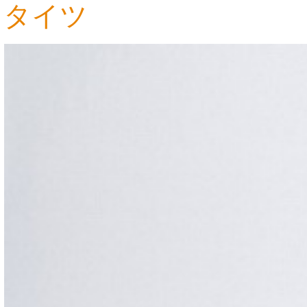
タイツ
3,465円
6,685円