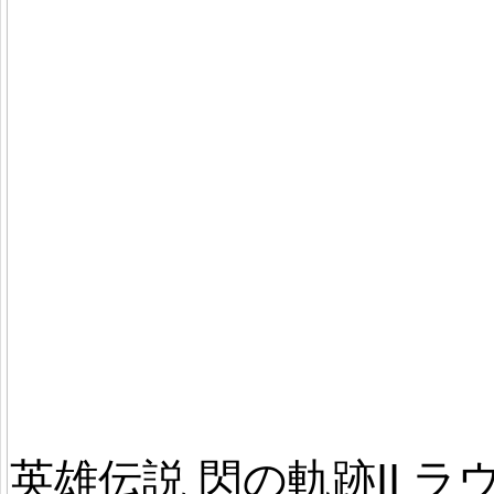
英雄伝説 閃の軌跡II ラ