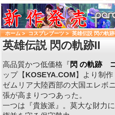
ホーム
> 
コスプレブーツ
> 
英雄伝説 閃の軌跡I
英雄伝説 閃の軌跡II
高品質かつ低価格『
閃 の軌跡 
ップ【
KOSEYA.COM
】より制作
ゼムリア大陸西部の大国エレボニ
張が高まりつつあった。 
一つは『貴族派』。莫大な財力