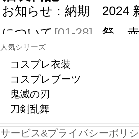
お知らせ：納期
2024
について
[01-28]
祭 
人気シリーズ
ール
中国旧正月の影
コスプレ衣装
[01-19
響で2024年2月5
コスプレブーツ
鬼滅の刃
日から工場生産
本日
刀剣乱舞 
が一時停止いた
KOS
サービス&プライバシーポリ