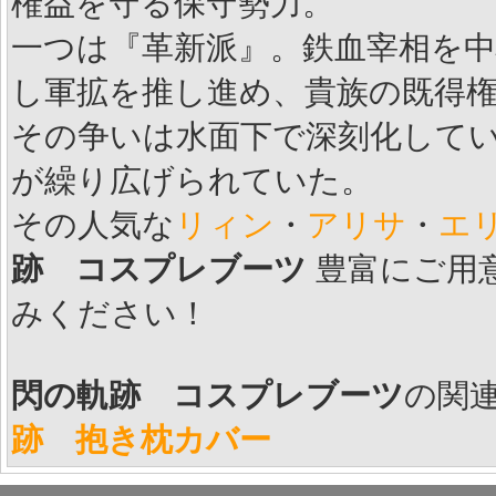
権益を守る保守勢力。 
一つは『革新派』。鉄血宰相を
し軍拡を推し進め、貴族の既得権
その争いは水面下で深刻化して
が繰り広げられていた。 
その人気な
リィン
・
アリサ
・
エ
跡 コスプレブーツ
豊富にご用
みください！
閃の軌跡 コスプレブーツ
の関
跡 抱き枕カバー