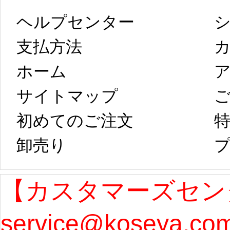
します。 2月5日
プレ衣装
ヘルプセンター
シ
以後のご注文
新春
支払方法
ホーム
ア
は、2月25日から
字半
サイトマップ 
コスプレ制作、
第二
初めてのご注文
特
卸売り 
プ
発送予定となり
たしま
ます。 ...
[more]
ル期間
【カスタマーズセン
service@koseya.c
まで 