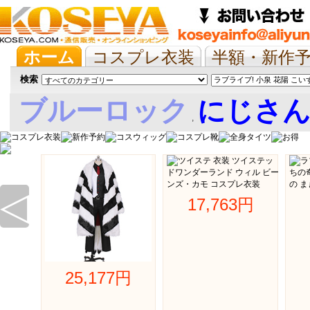
ホーム
コスプレ衣装
半額・新作
抱き枕/布団/シーツ
ツイステ
ウマ
検索
ブルーロック
にじさ
,
娘
◁
17,763円 
25,177円 