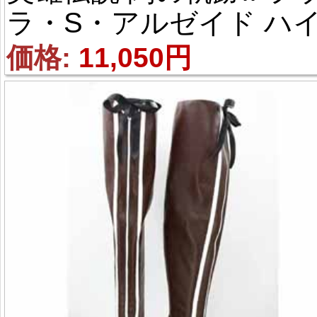
ラ・S・アルゼイド ハ
ヒール 風 コスプレブー
価格: 
11,050円