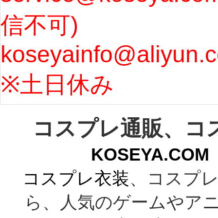
信不可) 
ズ : 
koseyainfo@aliyun.
う...
[m
※土日休み 
コスプレ通販、コ
KOSEYA.C
コスプレ衣装
、コスプレ
ら、人気のゲームやア