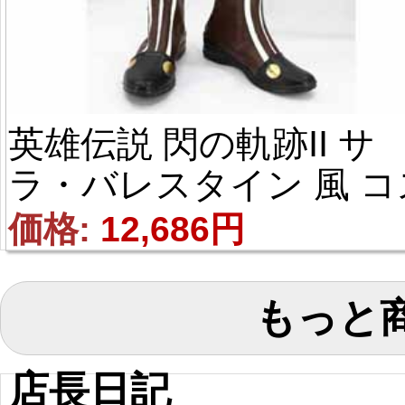
英雄伝説 閃の軌跡II サ
ラ・バレスタイン 風 コ
プレ靴
価格: 
12,686円
もっと
店長日記