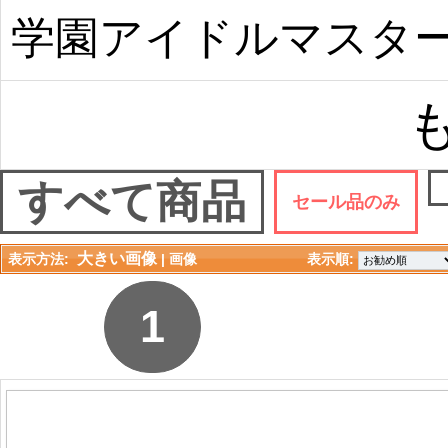
学園アイドルマスタ
すべて商品
セール品のみ
大きい画像
表示方法:
| 
画像
表示順: 
1