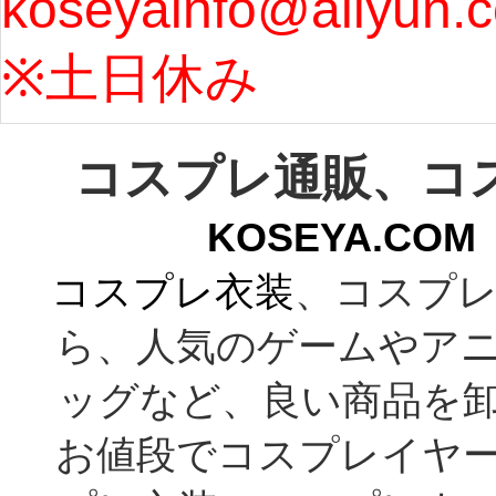
koseyainfo@aliyun.
う...
[m
※土日休み 
コスプレ通販、コ
KOSEYA.C
コスプレ衣装
、コスプレ
ら、人気のゲームやア
ッグなど、良い商品を
お値段でコスプレイヤ