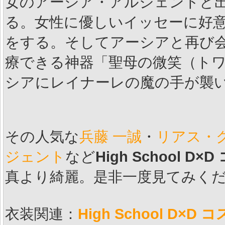
女のアーシア・アルジェントと
る。女性に優しいイッセーに好
をする。そしてアーシアと再び
療できる神器「聖母の微笑（ト
シアにレイナーレの魔の手が襲
その人気な
兵藤 一誠
・
リアス・
ジェント
など
High School D
真より綺麗。是非一度見てみく
衣装関連：
High School D×