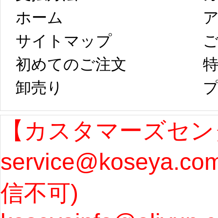
ホーム
ア
は、2月25日から
字半
サイトマップ 
コスプレ制作、
第二
初めてのご注文
特
卸売り 
プ
発送予定となり
たしま
ます。 ...
[more]
ル期間
【カスタマーズセン
service@koseya.c
まで 
信不可) 
ズ : 