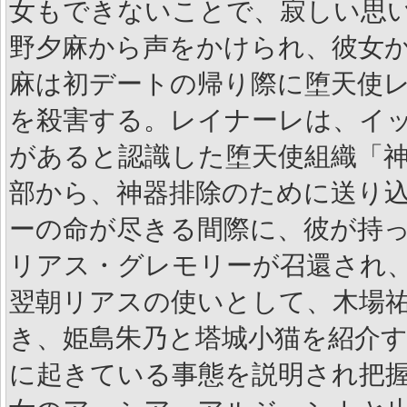
女もできないことで、寂しい思
野夕麻から声をかけられ、彼女
麻は初デートの帰り際に堕天使
を殺害する。レイナーレは、イ
があると認識した堕天使組織「
部から、神器排除のために送り
ーの命が尽きる間際に、彼が持
リアス・グレモリーが召還され、
翌朝リアスの使いとして、木場
き、姫島朱乃と塔城小猫を紹介
に起きている事態を説明され把