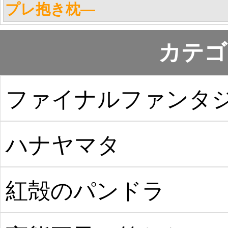
プレ抱き枕―
カテゴ
ファイナルファンタ
ー
ハナヤマタ
紅殻のパンドラ