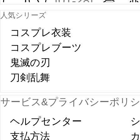
について
[01-28]
祭 
人気シリーズ
ール
中国旧正月の影
コスプレ衣装
[01-19
響で2024年2月5
コスプレブーツ
鬼滅の刃
日から工場生産
本日
刀剣乱舞 
が一時停止いた
KOS
サービス&プライバシーポリ
します。 2月5日
プレ衣装
ヘルプセンター
シ
以後のご注文
新春
支払方法