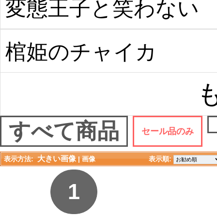
変態王子と笑わない
猫。
棺姫のチャイカ
すべて商品
セール品のみ
大きい画像
表示方法:
| 
画像
表示順: 
1