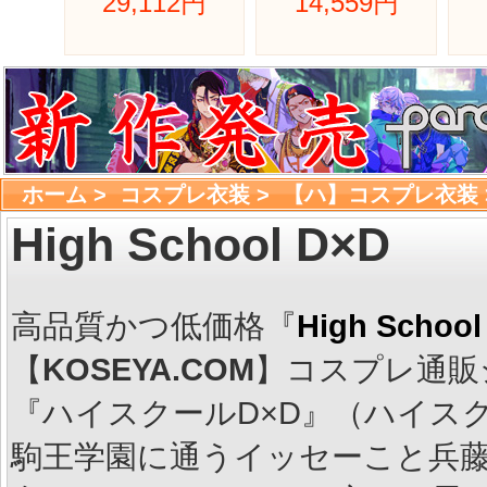
29,112円 
14,559円 
ホーム
> 
コスプレ衣装
> 
【ハ】コスプレ衣装
High School D×D
高品質かつ低価格『
High Sch
【
KOSEYA.COM
】コスプレ通販
『ハイスクールD×D』（ハイスクール
駒王学園に通うイッセーこと兵