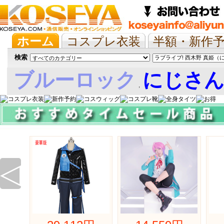
ホーム
コスプレ衣装
半額・新作
抱き枕/布団/シーツ
ツイステ
ウマ
検索
ブルーロック
にじさ
,
娘
◁