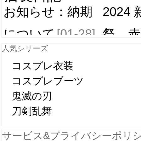
お知らせ：納期
2024
について
[01-28]
祭 赤
人気シリーズ
ール 
中国旧正月の影
コスプレ衣装
[01-19
響で2024年2月5
コスプレブーツ
鬼滅の刃
日から工場生産
本日
刀剣乱舞
が一時停止いた
KOS
サービス&プライバシーポリ