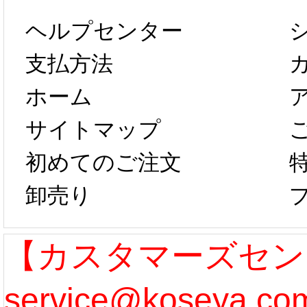
します。 2月5日
プレ衣
ヘルプセンター
以後のご注文
新春感
支払方法
ホーム
は、2月25日か
字半
サイトマップ
らコスプレ制
第二弾
初めてのご注文
卸売り
作、発送予定と
たしま
なります。 ...
ル期間
【カスタマーズセン
service@koseya.
[more]
まで 