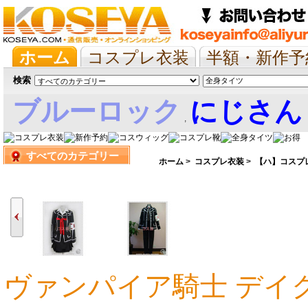
ホーム
コスプレ衣装
半額・新作予
抱き枕/布団/シーツ
ツイステ
ウマ
検索
ブルーロック
にじさん
,
すべてのカテゴリー
娘
ホーム
>
コスプレ衣装
>
【ハ】コスプ
ヴァンパイア騎士 デイ
19,788円
19,788円