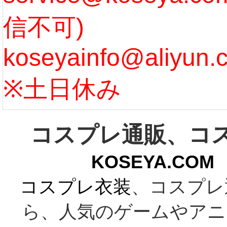
信不可)
ズ :
koseyainfo@aliyun.
う...
[m
※土日休み
コスプレ通販、コ
KOSEYA.C
コスプレ衣装
、コスプレ
ら、人気のゲームやアニ